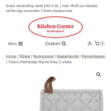
Doorgaan
Gratis verzending vanaf €45 in NL | Voor 16:00 uur besteld
naar
zelfde dag verzonden | Gratis inpakservice
inhoud
Zoeken
Menu
0
Home
/
Winkel
/
Keukengerei
/
Keukentextiel
/
Pannenlappen
/
Tiseco Pannenlap Myrna Grey 2-stuks