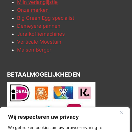
Mijn verlanglijstje
Onze merken
Big Green Egg specialist
Demeyere pannen
Jura koffiemachines
Verticale Moestuin
Maison Berger
BETAALMOGELIJKHEDEN
Wij respecteren uw privacy
We gebruiken cookies om uw browse-ervaring te