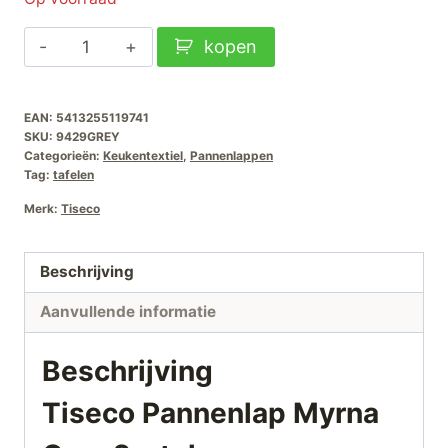
Tiseco
kopen
Pannenlap
Myrna
EAN:
5413255119741
Grey
SKU:
9429GREY
2-
Categorieën:
Keukentextiel
,
Pannenlappen
stuks
Tag:
tafelen
aantal
Merk:
Tiseco
Beschrijving
Aanvullende informatie
Beschrijving
Tiseco Pannenlap Myrna