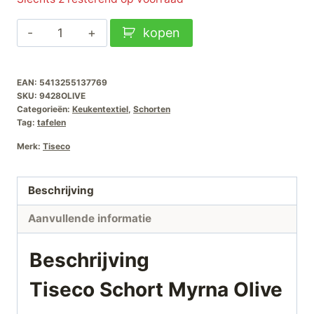
Tiseco
kopen
Schort
Myrna
EAN:
5413255137769
Olive
SKU:
9428OLIVE
aantal
Categorieën:
Keukentextiel
,
Schorten
Tag:
tafelen
Merk:
Tiseco
Beschrijving
Aanvullende informatie
Beschrijving
Tiseco Schort Myrna Olive