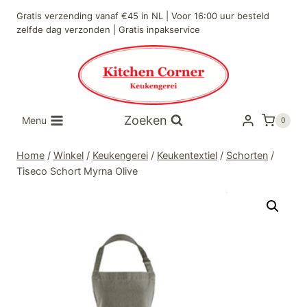
Doorgaan
Gratis verzending vanaf €45 in NL | Voor 16:00 uur besteld
naar
zelfde dag verzonden | Gratis inpakservice
inhoud
Zoeken
Menu
0
Home
/
Winkel
/
Keukengerei
/
Keukentextiel
/
Schorten
/
Tiseco Schort Myrna Olive