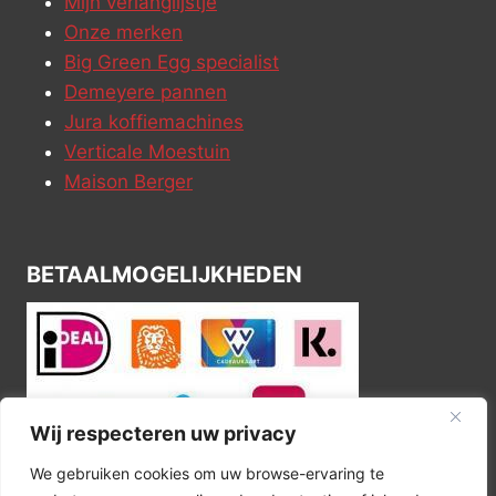
Mijn verlanglijstje
Onze merken
Big Green Egg specialist
Demeyere pannen
Jura koffiemachines
Verticale Moestuin
Maison Berger
BETAALMOGELIJKHEDEN
Wij respecteren uw privacy
We gebruiken cookies om uw browse-ervaring te