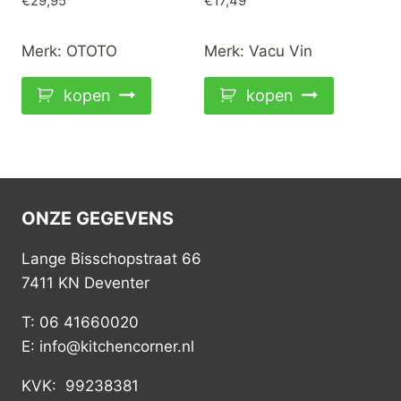
€
29,95
€
17,49
Merk:
OTOTO
Merk:
Vacu Vin
kopen
kopen
ONZE GEGEVENS
Lange Bisschopstraat 66
7411 KN Deventer
T: 06 41660020
E: info@kitchencorner.nl
KVK: 99238381