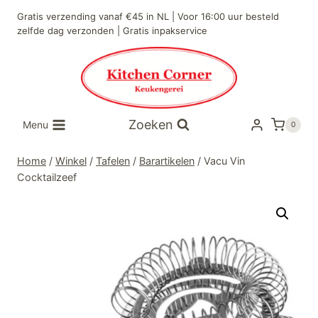
Doorgaan
Gratis verzending vanaf €45 in NL | Voor 16:00 uur besteld
naar
zelfde dag verzonden | Gratis inpakservice
inhoud
Zoeken
Menu
0
Home
/
Winkel
/
Tafelen
/
Barartikelen
/
Vacu Vin
Cocktailzeef