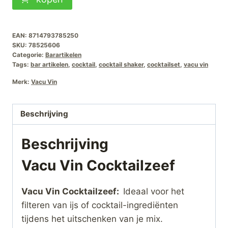
Vin
Cocktailzeef
aantal
EAN:
8714793785250
SKU:
78525606
Categorie:
Barartikelen
Tags:
bar artikelen
,
cocktail
,
cocktail shaker
,
cocktailset
,
vacu vin
Merk:
Vacu Vin
Beschrijving
Beschrijving
Vacu Vin Cocktailzeef
Vacu Vin Cocktailzeef:
Ideaal voor het
filteren van ijs of cocktail-ingrediënten
tijdens het uitschenken van je mix.