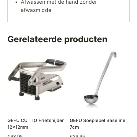
Afwassen met de hand zonder
afwasmiddel
Gerelateerde producten
GEFU CUTTO Frietsnijder
GEFU Soeplepel Baseline
12x12mm
7cm
€
68,95
€
29,95