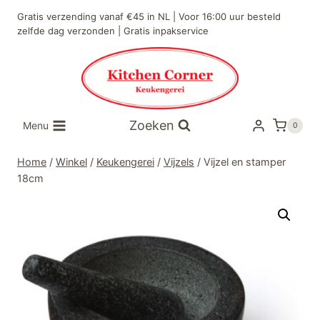
Doorgaan
Gratis verzending vanaf €45 in NL | Voor 16:00 uur besteld
naar
zelfde dag verzonden | Gratis inpakservice
inhoud
Zoeken
Menu
0
Home
/
Winkel
/
Keukengerei
/
Vijzels
/
Vijzel en stamper
18cm