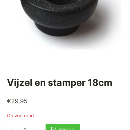
Vijzel en stamper 18cm
€
29,95
Op voorraad
Vijzel
kopen