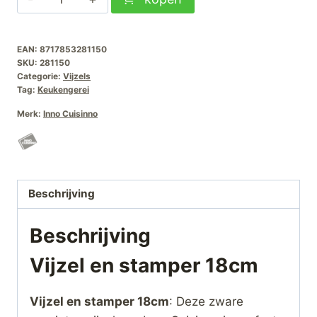
en
stamper
EAN:
8717853281150
18cm
SKU:
281150
aantal
Categorie:
Vijzels
Tag:
Keukengerei
Merk:
Inno Cuisinno
Beschrijving
Beschrijving
Vijzel en stamper 18cm
Vijzel en stamper 18cm
: Deze zware