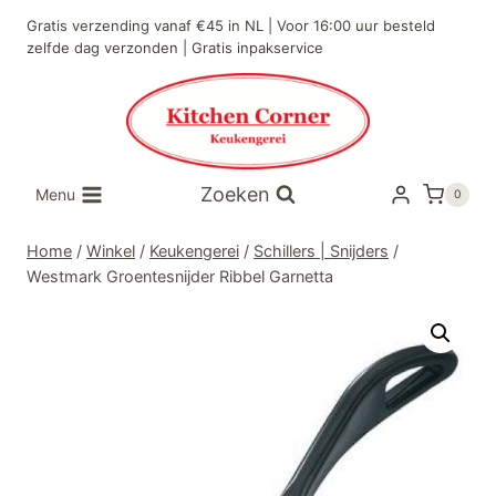
Doorgaan
Gratis verzending vanaf €45 in NL | Voor 16:00 uur besteld
naar
zelfde dag verzonden | Gratis inpakservice
inhoud
Zoeken
Menu
0
Home
/
Winkel
/
Keukengerei
/
Schillers | Snijders
/
Westmark Groentesnijder Ribbel Garnetta