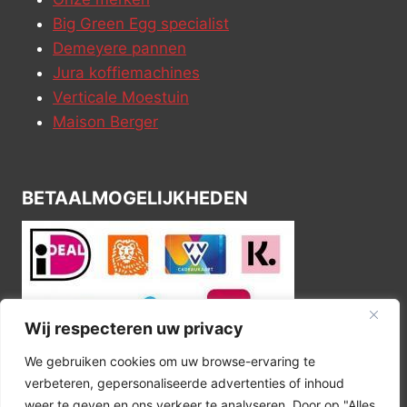
Big Green Egg specialist
Demeyere pannen
Jura koffiemachines
Verticale Moestuin
Maison Berger
BETAALMOGELIJKHEDEN
Wij respecteren uw privacy
We gebruiken cookies om uw browse-ervaring te
verbeteren, gepersonaliseerde advertenties of inhoud
weer te geven en ons verkeer te analyseren. Door op "Alles