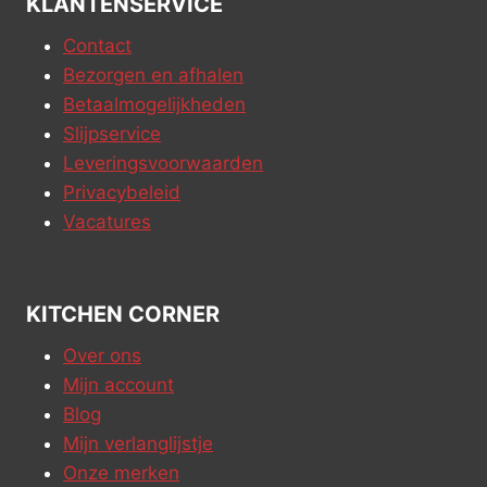
Tiseco Pannenlap
Tiseco Pannenlap
Myrna Indian Tan 2-
Myrna Ivory 2-stuks
stuks
€
6,95
€
6,95
Merk:
Tiseco
Merk:
Tiseco
kopen
kopen