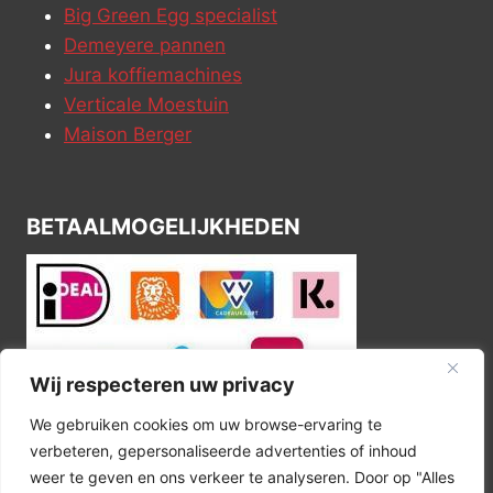
Tiseco Pannenlap
Tiseco Pannenlap
Myrna Taupe 2-
Myrna Grey 2-stuks
stuks
€
6,95
Wij respecteren uw privacy
€
6,95
We gebruiken cookies om uw browse-ervaring te
Merk:
Tiseco
Merk:
Tiseco
verbeteren, gepersonaliseerde advertenties of inhoud
weer te geven en ons verkeer te analyseren. Door op "Alles