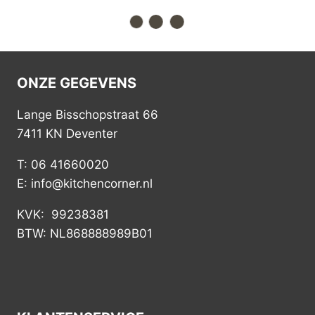
Tiseco Pannenlap
Tiseco Pannenlap
Myrna Charcoal 2-
Myrna Green 2-
stuks
stuks
€
6,95
€
6,95
Merk:
Tiseco
Merk:
Tiseco
kopen
kopen