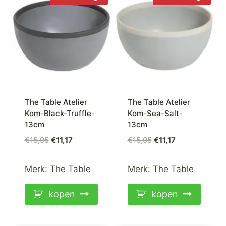
The Table Atelier
The Table Atelier
Kom-Black-Truffle-
Kom-Sea-Salt-
13cm
13cm
Oorspronkelijke
Huidige
Oorspronkelijke
Huidige
€
15,95
€
11,17
€
15,95
€
11,17
prijs
prijs
prijs
prijs
was:
is:
was:
is:
Merk:
The Table
Merk:
The Table
€15,95.
€11,17.
€15,95.
€11,17.
kopen
kopen