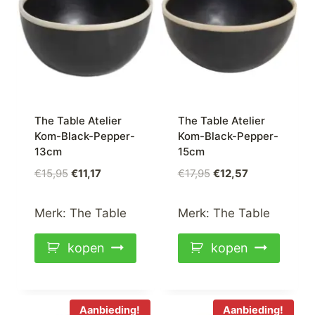
The Table Atelier
The Table Atelier
Kom-Black-Pepper-
Kom-Black-Pepper-
13cm
15cm
Oorspronkelijke
Huidige
Oorspronkelijke
Huidige
€
15,95
€
11,17
€
17,95
€
12,57
prijs
prijs
prijs
prijs
was:
is:
was:
is:
Merk:
The Table
Merk:
The Table
€15,95.
€11,17.
€17,95.
€12,57.
kopen
kopen
Aanbieding!
Aanbieding!