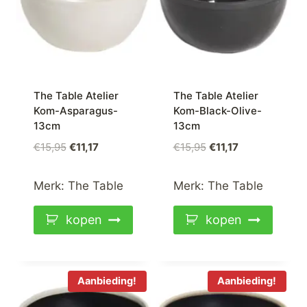
The Table Atelier
The Table Atelier
Kom-Asparagus-
Kom-Black-Olive-
13cm
13cm
Oorspronkelijke
Huidige
Oorspronkelijke
Huidige
€
15,95
€
11,17
€
15,95
€
11,17
prijs
prijs
prijs
prijs
was:
is:
was:
is:
Merk:
The Table
Merk:
The Table
€15,95.
€11,17.
€15,95.
€11,17.
kopen
kopen
Aanbieding!
Aanbieding!