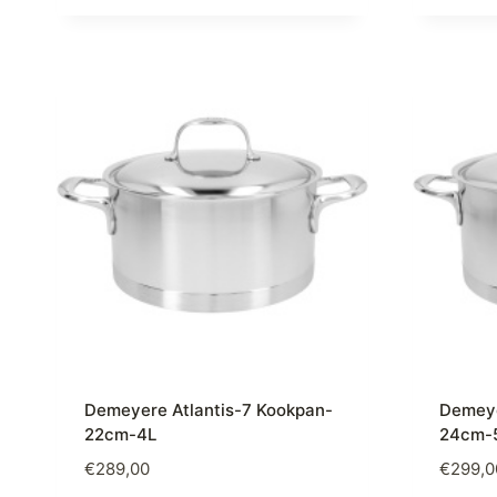
Demeyere Atlantis-7 Kookpan-
Demeye
22cm-4L
24cm-5
€
289,00
€
299,0