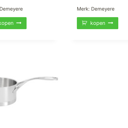
Demeyere
Merk:
Demeyere
kopen
kopen