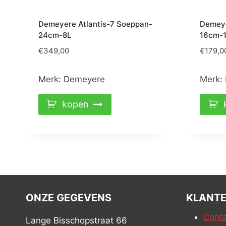
Demeyere Atlantis-7 Soeppan-
Demeye
24cm-8L
16cm-1
€
349,00
€
179,0
Merk:
Demeyere
Merk:
kopen
ONZE GEGEVENS
KLANTE
Conta
Lange Bisschopstraat 66