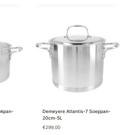
okpan-
Demeyere Atlantis-7 Soeppan-
20cm-5L
€
299,00