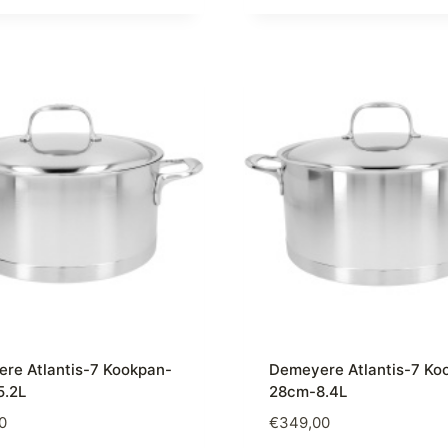
re Atlantis-7 Kookpan-
Demeyere Atlantis-7 Ko
.2L
28cm-8.4L
0
€
349,00