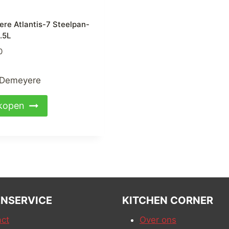
re Atlantis-7 Steelpan-
.5L
0
Demeyere
kopen
NSERVICE
KITCHEN CORNER
ct
Over ons