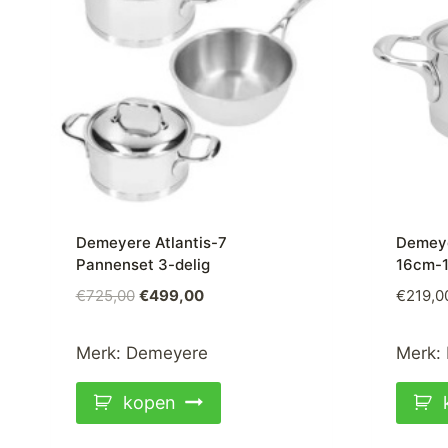
Demeyere Atlantis-7
Demeye
Pannenset 3-delig
16cm-1
Oorspronkelijke
Huidige
€
725,00
€
499,00
€
219,0
prijs
prijs
was:
is:
Merk:
Demeyere
Merk:
€725,00.
€499,00.
kopen