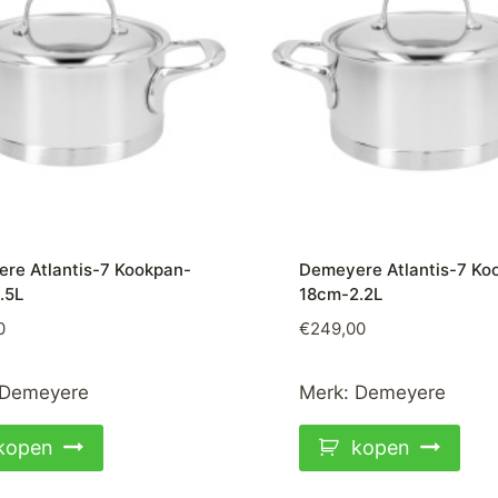
re Atlantis-7 Kookpan-
Demeyere Atlantis-7 Ko
.5L
18cm-2.2L
0
€
249,00
Demeyere
Merk:
Demeyere
kopen
kopen