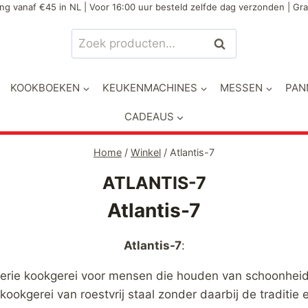
ng vanaf €45 in NL | Voor 16:00 uur besteld zelfde dag verzonden | Gra
Zoeken
Zoeken
naar:
KOOKBOEKEN
KEUKENMACHINES
MESSEN
PAN
CADEAUS
Home
/
Winkel
/
Atlantis-7
ATLANTIS-7
Atlantis-7
Atlantis-7
:
 serie kookgerei voor mensen die houden van schoonheid
gerei van roestvrij staal zonder daarbij de traditie e