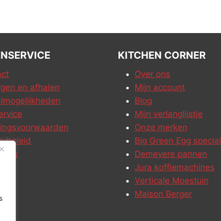
NSERVICE
KITCHEN CORNER
ct
Over ons
gen en afhalen
Mijn account
lmogelijkheden
Blog
ervice
Mijn verlanglijstje
ringsvoorwaarden
Onze merken
cybeleid
Big Green Egg special
ures
Demeyere pannen
Jura koffiemachines
Verticale Moestuin
Maison Berger
s