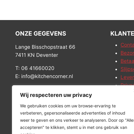
ONZE GEGEVENS
KLANTE
Conta
Lange Bisschopstraat 66
Bezor
7411 KN Deventer
Betaa
T: 06 41660020
Slijps
E: info@kitchencorner.nl
Leve
Priva
KVK: 99238381
Vacat
Wij respecteren uw privacy
BTW: NL868888989B01
We gebruiken cookies om uw browse-ervaring te
verbeteren, gepersonaliseerde advertenties of inhoud
weer te geven en ons verkeer te analyseren. Door op "Alle
accepteren" te klikken, stemt u in met ons gebruik van