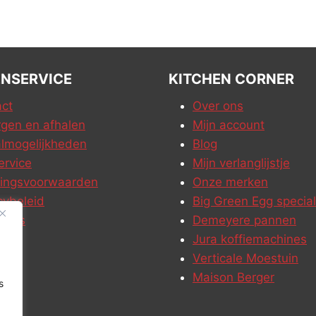
NSERVICE
KITCHEN CORNER
ct
Over ons
gen en afhalen
Mijn account
lmogelijkheden
Blog
ervice
Mijn verlanglijstje
ringsvoorwaarden
Onze merken
cybeleid
Big Green Egg special
ures
Demeyere pannen
Jura koffiemachines
Verticale Moestuin
Maison Berger
s