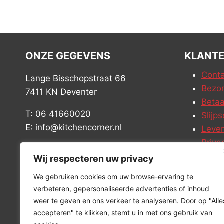
ONZE GEGEVENS
KLANTE
Conta
Lange Bisschopstraat 66
Bezor
7411 KN Deventer
Betaa
T: 06 41660020
Slijps
E: info@kitchencorner.nl
Leve
Priva
KVK: 99238381
Vacat
Wij respecteren uw privacy
BTW: NL868888989B01
We gebruiken cookies om uw browse-ervaring te
verbeteren, gepersonaliseerde advertenties of inhoud
weer te geven en ons verkeer te analyseren. Door op "Alle
accepteren" te klikken, stemt u in met ons gebruik van