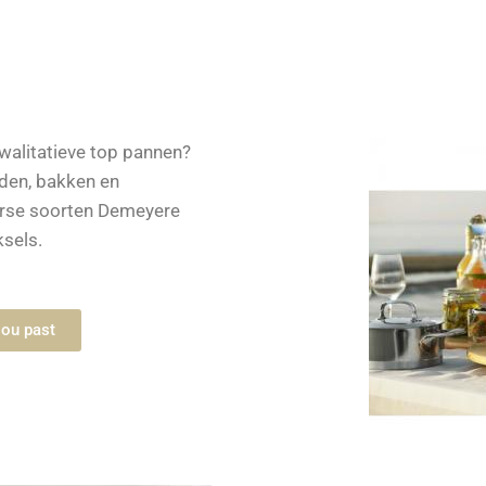
walitatieve top pannen?
aden, bakken en
verse soorten Demeyere
sels.
jou past