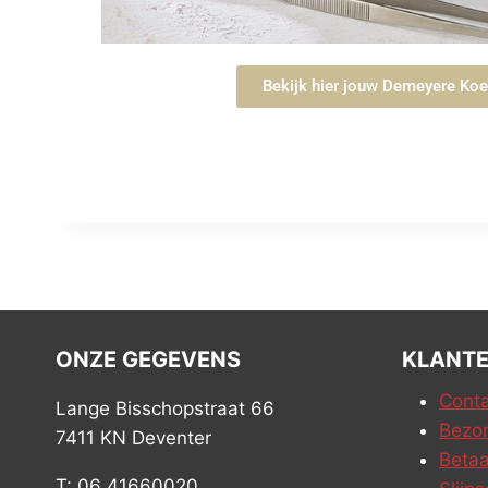
Bekijk hier jouw Demeyere Ko
ONZE GEGEVENS
KLANTE
Conta
Lange Bisschopstraat 66
Bezor
7411 KN Deventer
Betaa
T: 06 41660020