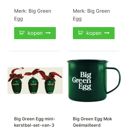
Merk:
Big Green
Merk:
Big Green
Egg
Egg
kopen
kopen
Big Green Egg mini-
Big Green Egg Mok
kerstbal-set-van-3
Geëmailleerd