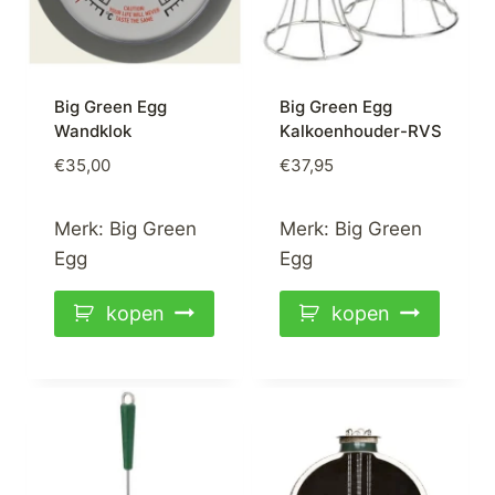
Big Green Egg
Big Green Egg
Wandklok
Kalkoenhouder-RVS
€
35,00
€
37,95
Merk:
Big Green
Merk:
Big Green
Egg
Egg
kopen
kopen