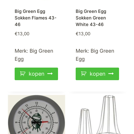
Big Green Egg
Big Green Egg
Sokken Flames 43-
Sokken Green
46
White 43-46
€
13,00
€
13,00
Merk:
Big Green
Merk:
Big Green
Egg
Egg
kopen
kopen