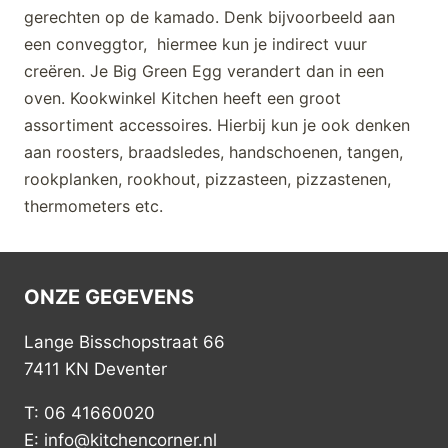
gerechten op de kamado. Denk bijvoorbeeld aan
een conveggtor, hiermee kun je indirect vuur
creëren. Je Big Green Egg verandert dan in een
oven. Kookwinkel Kitchen heeft een groot
assortiment accessoires. Hierbij kun je ook denken
aan roosters, braadsledes, handschoenen, tangen,
rookplanken, rookhout, pizzasteen, pizzastenen,
thermometers etc.
ONZE GEGEVENS
Lange Bisschopstraat 66
7411 KN Deventer
T: 06 41660020
E: info@kitchencorner.nl