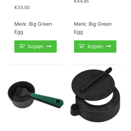
€
44,95
€
33,50
Merk:
Big Green
Merk:
Big Green
Egg
Egg
kopen
kopen