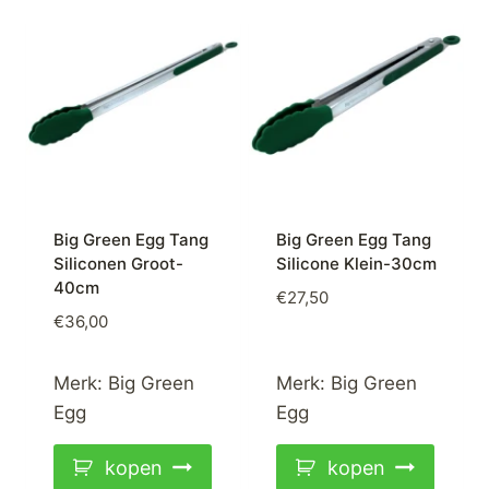
Big Green Egg Tang
Big Green Egg Tang
Siliconen Groot-
Silicone Klein-30cm
40cm
€
27,50
€
36,00
Merk:
Big Green
Merk:
Big Green
Egg
Egg
kopen
kopen