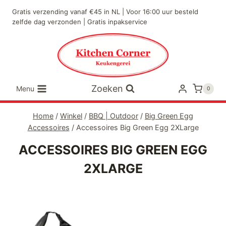
Doorgaan
Gratis verzending vanaf €45 in NL | Voor 16:00 uur besteld
naar
zelfde dag verzonden | Gratis inpakservice
inhoud
Zoeken
Menu
0
Home
/
Winkel
/
BBQ | Outdoor
/
Big Green Egg
Accessoires
/
Accessoires Big Green Egg 2XLarge
ACCESSOIRES BIG GREEN EGG
2XLARGE