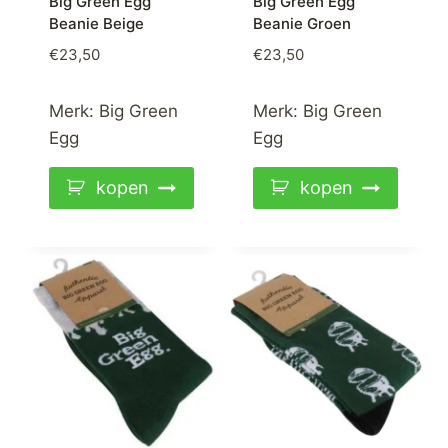
Big Green Egg
Big Green Egg
Beanie Beige
Beanie Groen
€
23,50
€
23,50
Merk:
Big Green
Merk:
Big Green
Egg
Egg
kopen
kopen