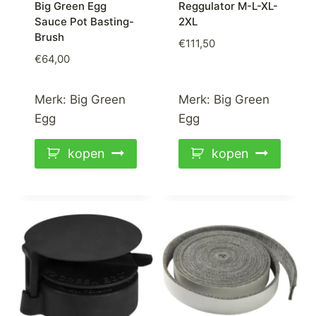
Big Green Egg
Reggulator M-L-XL-
Sauce Pot Basting-
2XL
Brush
€
111,50
€
64,00
Merk:
Big Green
Merk:
Big Green
Egg
Egg
kopen
kopen