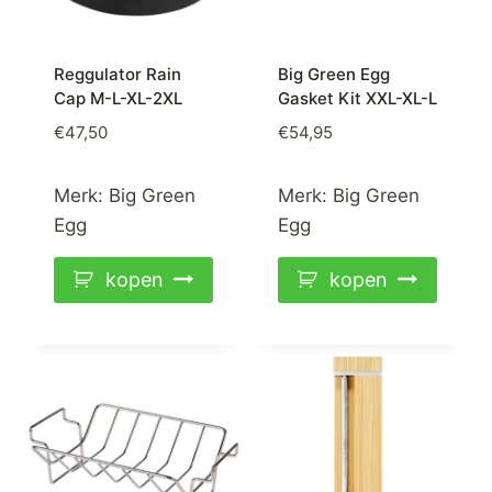
Reggulator Rain
Big Green Egg
Cap M-L-XL-2XL
Gasket Kit XXL-XL-L
€
47,50
€
54,95
Merk:
Big Green
Merk:
Big Green
Egg
Egg
kopen
kopen