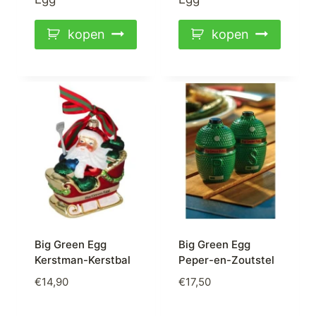
kopen
kopen
Big Green Egg
Big Green Egg
Kerstman-Kerstbal
Peper-en-Zoutstel
€
14,90
€
17,50