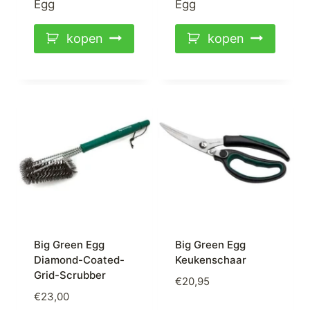
Egg
Egg
kopen
kopen
Big Green Egg
Big Green Egg
Diamond-Coated-
Keukenschaar
Grid-Scrubber
€
20,95
€
23,00