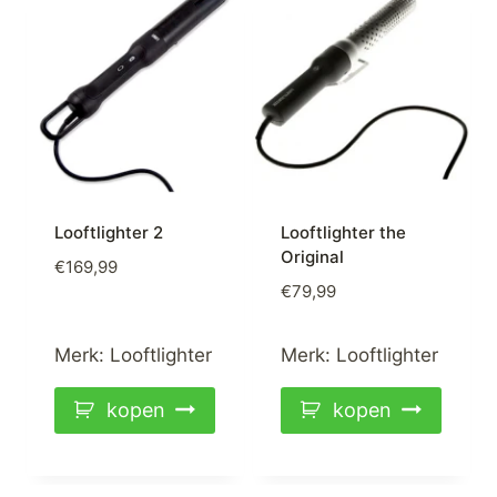
Looftlighter 2
Looftlighter the
Original
€
169,99
€
79,99
Merk:
Looftlighter
Merk:
Looftlighter
kopen
kopen