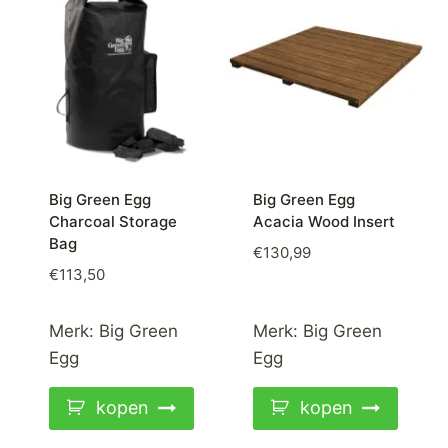
Big Green Egg
Big Green Egg
Charcoal Storage
Acacia Wood Insert
Bag
€
130,99
€
113,50
Merk:
Big Green
Merk:
Big Green
Egg
Egg
kopen
kopen