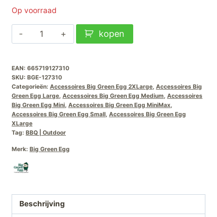
Op voorraad
Big
kopen
Green
Egg
EAN:
665719127310
Diamond-
SKU:
BGE-127310
Coated-
Categorieën:
Accessoires Big Green Egg 2XLarge
,
Accessoires Big
Grid-
Green Egg Large
,
Accessoires Big Green Egg Medium
,
Accessoires
Big Green Egg Mini
,
Accessoires Big Green Egg MiniMax
,
Scrubber
Accessoires Big Green Egg Small
,
Accessoires Big Green Egg
aantal
XLarge
Tag:
BBQ | Outdoor
Merk:
Big Green Egg
Beschrijving