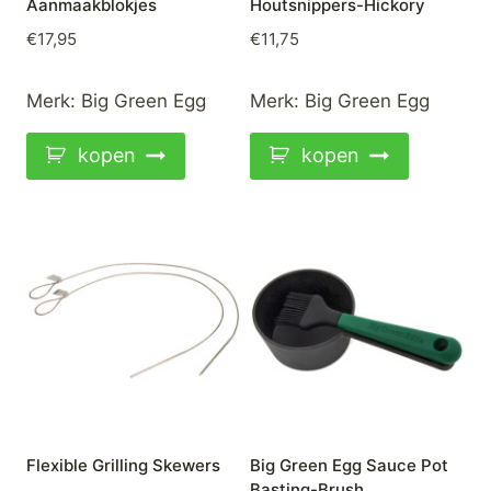
Aanmaakblokjes
Houtsnippers-Hickory
€
17,95
€
11,75
Merk:
Big Green Egg
Merk:
Big Green Egg
kopen
kopen
Flexible Grilling Skewers
Big Green Egg Sauce Pot
Basting-Brush