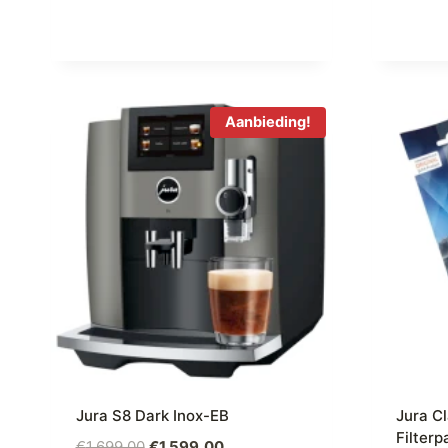
Aanbieding!
Jura S8 Dark Inox-EB
Jura C
Filterp
Oorspronkelijke
Huidige
€
1.699,00
€
1.599,00