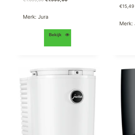
€
15,49
prijs
prijs
was:
is:
Merk:
Jura
€1.699,00.
€1.599,00.
Merk:
Bekijk