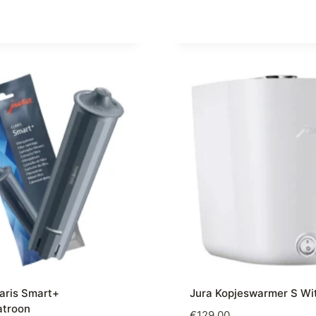
laris Smart+
Jura Kopjeswarmer S Wi
atroon
€
129,00