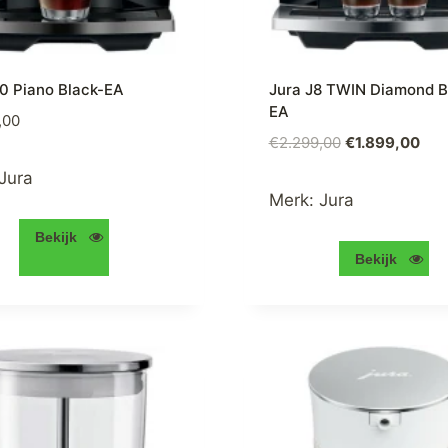
10 Piano Black-EA
Jura J8 TWIN Diamond B
EA
,00
Oorspronkelij
Hui
€
2.299,00
€
1.899,00
prijs
prij
Jura
was:
is:
Merk:
Jura
€2.299,00.
€1.8
Bekijk
Bekijk