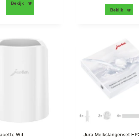
Bekijk
Bekijk
lacette Wit
Jura Melkslangenset HP