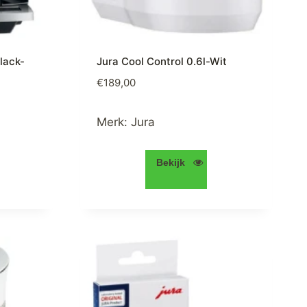
lack-
Jura Cool Control 0.6l-Wit
€
189,00
ke
dige
s
Merk:
Jura
99,00.
Bekijk