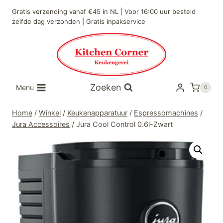
Doorgaan
Gratis verzending vanaf €45 in NL | Voor 16:00 uur besteld
naar
zelfde dag verzonden | Gratis inpakservice
inhoud
Zoeken
Menu
0
Home
/
Winkel
/
Keukenapparatuur
/
Espressomachines
/
Jura Accessoires
/
Jura Cool Control 0.6l-Zwart