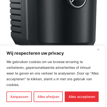
Wij respecteren uw privacy
We gebruiken cookies om uw browse-ervaring te
Jura Cool Control 0.6l-
verbeteren, gepersonaliseerde advertenties of inhoud
weer te geven en ons verkeer te analyseren. Door op "Alles
Zwart
accepteren" te klikken, stemt u in met ons gebruik van
cookies.
€
199,00
Aanpassen
Alles afwijzen
Alles accepteren
Dit product is niet beschikbaar in onze webshop,