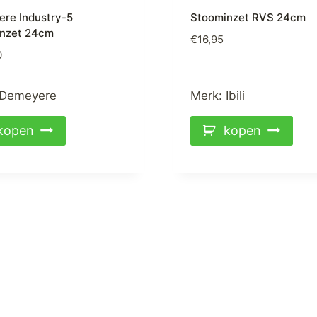
re Industry-5
Stoominzet RVS 24cm
nzet 24cm
€
16,95
0
Demeyere
Merk:
Ibili
kopen
kopen