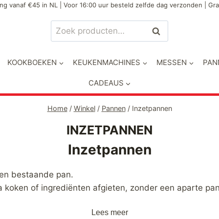
ng vanaf €45 in NL | Voor 16:00 uur besteld zelfde dag verzonden | Gra
Zoeken
Zoeken
naar:
KOOKBOEKEN
KEUKENMACHINES
MESSEN
PAN
CADEAUS
Home
/
Winkel
/
Pannen
/
Inzetpannen
INZETPANNEN
Inzetpannen
een bestaande pan.
 koken of ingrediënten afgieten, zonder een aparte pan
Lees meer