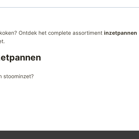
n
 koken? Ontdek het complete assortiment
inzetpannen
t.
zetpannen
n stoominzet?