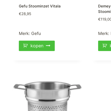
Gefu Stoominzet Vitala
Demeye
Stoomi
€
28,95
€
119,0
Merk:
Gefu
Merk:
kopen