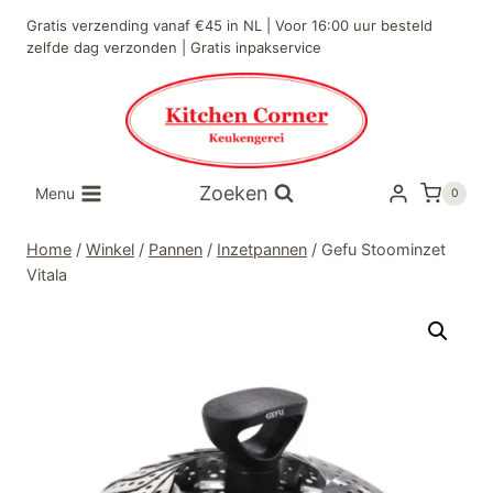
Doorgaan
Gratis verzending vanaf €45 in NL | Voor 16:00 uur besteld
naar
zelfde dag verzonden | Gratis inpakservice
inhoud
Zoeken
Menu
0
Home
/
Winkel
/
Pannen
/
Inzetpannen
/
Gefu Stoominzet
Vitala