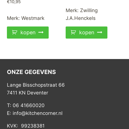
€
10,95
Merk:
Zwilling
Merk:
Westmark
J.A.Henckels
kopen
kopen
ONZE GEGEVENS
Lange Bisschopstraat 66
7411 KN Deventer
T: 06 41660020
E: info@kitchencorner.nl
KVK: 99238381