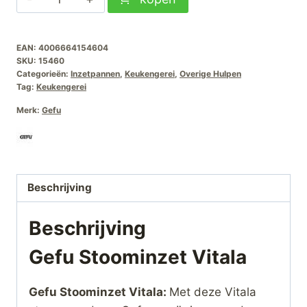
Stoominzet
Vitala
EAN:
4006664154604
aantal
SKU:
15460
Categorieën:
Inzetpannen
,
Keukengerei
,
Overige Hulpen
Tag:
Keukengerei
Merk:
Gefu
Beschrijving
Beschrijving
Gefu Stoominzet Vitala
Gefu Stoominzet Vitala:
Met deze Vitala