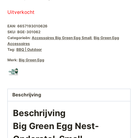
prijs
prijs
Uitverkocht
was:
is:
EAN:
6657193010626
€232,00.
€99,00.
SKU:
BGE-301062
Categorieën:
Accessoires Big Green Egg Small
,
Big Green Egg
Accessoires
Tag:
BBQ | Outdoor
Merk:
Big Green Egg
Beschrijving
Beschrijving
Big Green Egg Nest-