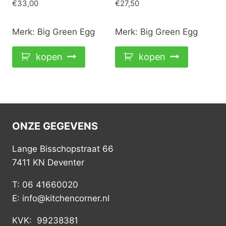
€
33,00
€
27,50
Merk:
Big Green Egg
Merk:
Big Green Egg
kopen
kopen
ONZE GEGEVENS
Lange Bisschopstraat 66
7411 KN Deventer
T: 06 41660020
E: info@kitchencorner.nl
KVK: 99238381