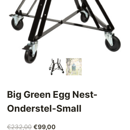
Big Green Egg Nest-
Onderstel-Small
Oorspronkelijke
Huidige
€
232,00
€
99,00