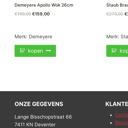
Demeyere Apollo Wok 26cm
Staub Bra
Oorspronkelijke
Huidige
O
€
199,00
€
159,00
€
279,00
€
prijs
prijs
pr
was:
is:
w
€199,00.
€159,00.
€
Merk:
Demeyere
Merk:
St
kopen
ko
ONZE GEGEVENS
KLANTE
Conta
Lange Bisschopstraat 66
Bezor
7411 KN Deventer