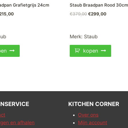
adpan Grafietgrijs 24cm
Staub Braadpan Rood 30cm
orspronkelijke
Huidige
Oorspronkelijke
Huidige
215,00
€
379,00
€
299,00
ijs
prijs
prijs
prijs
as:
is:
was:
is:
279,00.
€215,00.
€379,00.
€299,00.
aub
Merk:
Staub
pen
kopen
NSERVICE
KITCHEN CORNER
ct
Over ons
gen en afhalen
Mijn account