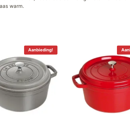
kaas warm.
Aanbieding!
Aan