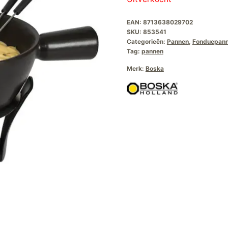
EAN:
8713638029702
SKU:
853541
Categorieën:
Pannen
,
Fonduepan
Tag:
pannen
Merk:
Boska