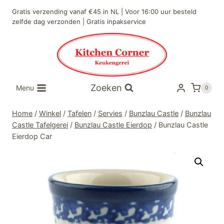
Doorgaan
Gratis verzending vanaf €45 in NL | Voor 16:00 uur besteld
naar
zelfde dag verzonden | Gratis inpakservice
inhoud
Zoeken
Menu
0
Home
/
Winkel
/
Tafelen
/
Servies
/
Bunzlau Castle
/
Bunzlau
Castle Tafelgerei
/
Bunzlau Castle Eierdop
/
Bunzlau Castle
Eierdop Car