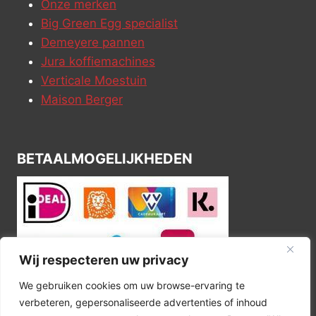
Onze merken
Big Green Egg specialist
Demeyere pannen
Jura koffiemachines
Verticale Moestuin
Maison Berger
BETAALMOGELIJKHEDEN
Wij respecteren uw privacy
We gebruiken cookies om uw browse-ervaring te
verbeteren, gepersonaliseerde advertenties of inhoud