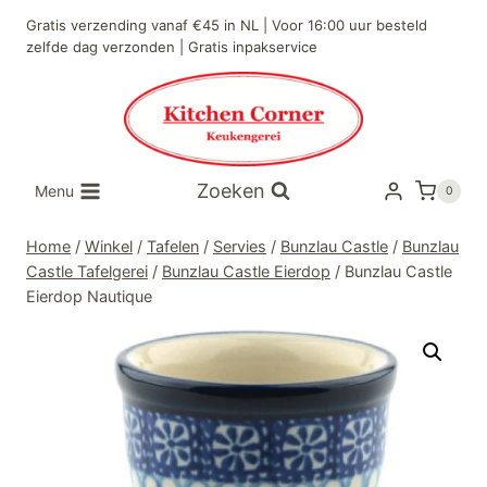
Doorgaan
Gratis verzending vanaf €45 in NL | Voor 16:00 uur besteld
naar
zelfde dag verzonden | Gratis inpakservice
inhoud
Zoeken
Menu
0
Home
/
Winkel
/
Tafelen
/
Servies
/
Bunzlau Castle
/
Bunzlau
Castle Tafelgerei
/
Bunzlau Castle Eierdop
/
Bunzlau Castle
Eierdop Nautique