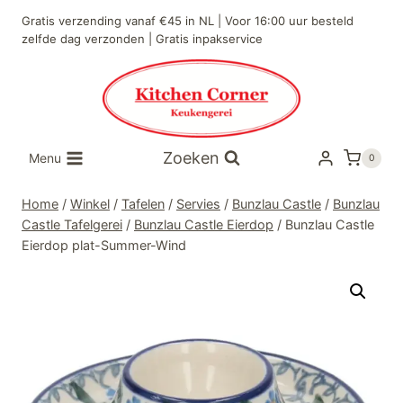
Doorgaan
Gratis verzending vanaf €45 in NL | Voor 16:00 uur besteld
naar
zelfde dag verzonden | Gratis inpakservice
inhoud
Zoeken
Menu
0
Home
/
Winkel
/
Tafelen
/
Servies
/
Bunzlau Castle
/
Bunzlau
Castle Tafelgerei
/
Bunzlau Castle Eierdop
/
Bunzlau Castle
Eierdop plat-Summer-Wind