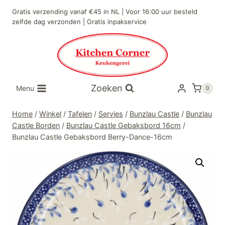
Doorgaan
Gratis verzending vanaf €45 in NL | Voor 16:00 uur besteld
naar
zelfde dag verzonden | Gratis inpakservice
inhoud
Zoeken
Menu
0
Home
/
Winkel
/
Tafelen
/
Servies
/
Bunzlau Castle
/
Bunzlau
Castle Borden
/
Bunzlau Castle Gebaksbord 16cm
/
Bunzlau Castle Gebaksbord Berry-Dance-16cm