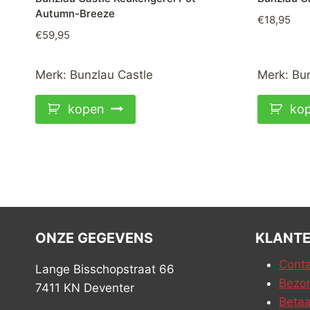
Autumn-Breeze
€
18,95
€
59,95
Merk:
Bunzlau Castle
Merk:
Bun
kopen
ko
ONZE GEGEVENS
KLANTE
Conta
Lange Bisschopstraat 66
Bezor
7411 KN Deventer
Betaa