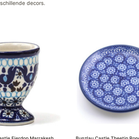
schillende decors.
astle Eierdop Marrakesh
Bunzlau Castle Theetip Ro