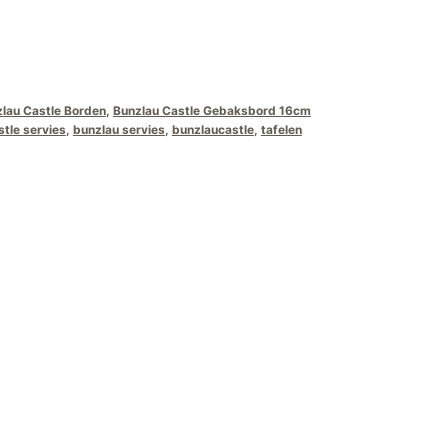
lau Castle Borden
,
Bunzlau Castle Gebaksbord 16cm
stle servies
,
bunzlau servies
,
bunzlaucastle
,
tafelen