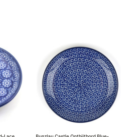
nd-Lace
Bunzlau Castle Ontbijtbord Blue-