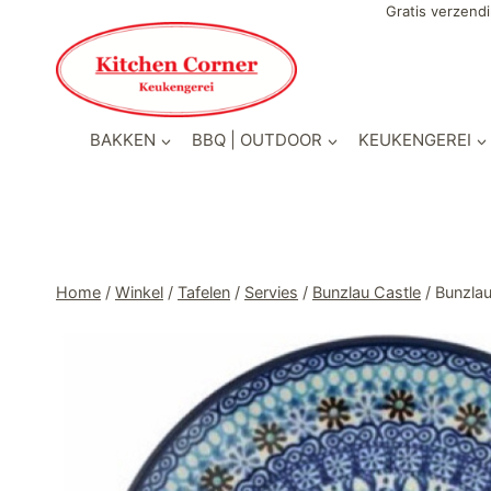
Doorgaan
Gratis verzendi
naar
inhoud
BAKKEN
BBQ | OUTDOOR
KEUKENGEREI
Home
/
Winkel
/
Tafelen
/
Servies
/
Bunzlau Castle
/
Bunzla