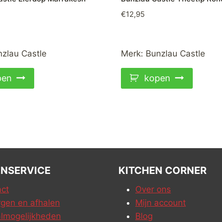
€
12,95
zlau Castle
Merk:
Bunzlau Castle
pen
kopen
NSERVICE
KITCHEN CORNER
ct
Over ons
gen en afhalen
Mijn account
lmogelijkheden
Blog