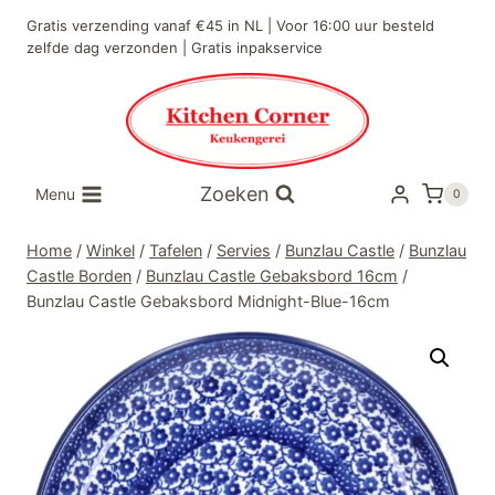
Doorgaan
Gratis verzending vanaf €45 in NL | Voor 16:00 uur besteld
naar
zelfde dag verzonden | Gratis inpakservice
inhoud
Zoeken
Menu
0
Home
/
Winkel
/
Tafelen
/
Servies
/
Bunzlau Castle
/
Bunzlau
Castle Borden
/
Bunzlau Castle Gebaksbord 16cm
/
Bunzlau Castle Gebaksbord Midnight-Blue-16cm