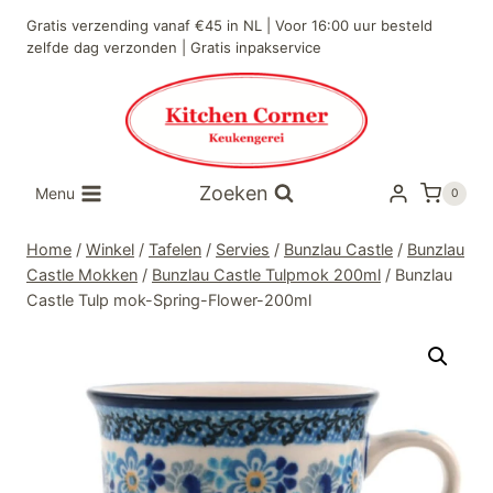
Doorgaan
Gratis verzending vanaf €45 in NL | Voor 16:00 uur besteld
naar
zelfde dag verzonden | Gratis inpakservice
inhoud
Zoeken
Menu
0
Home
/
Winkel
/
Tafelen
/
Servies
/
Bunzlau Castle
/
Bunzlau
Castle Mokken
/
Bunzlau Castle Tulpmok 200ml
/
Bunzlau
Castle Tulp mok-Spring-Flower-200ml