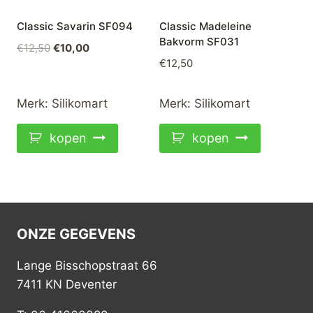
Classic Savarin SF094
Classic Madeleine
Bakvorm SF031
Oorspronkelijke
Huidige
€
12,50
€
10,00
€
12,50
prijs
prijs
was:
is:
€12,50.
€10,00.
Merk:
Silikomart
Merk:
Silikomart
kopen
kopen
ONZE GEGEVENS
Lange Bisschopstraat 66
7411 KN Deventer