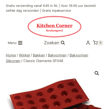
Doorgaan
Gratis verzending vanaf €45 in NL | Voor 16:00 uur besteld
naar
zelfde dag verzonden | Gratis inpakservice
inhoud
Zoeken
Menu
0
Home
/
Winkel
/
Bakken
/
Bakvormen
/
Bakvormen
Siliconen
/
Classic Diamante SF048