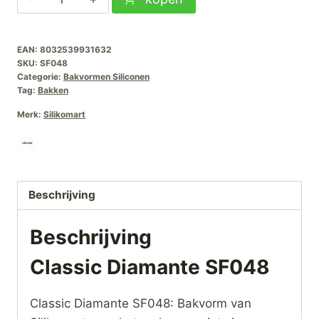
Diamante
SF048
EAN:
8032539931632
aantal
SKU:
SF048
Categorie:
Bakvormen Siliconen
Tag:
Bakken
Merk:
Silikomart
Beschrijving
Beschrijving
Classic Diamante SF048
Classic Diamante SF048: Bakvorm van