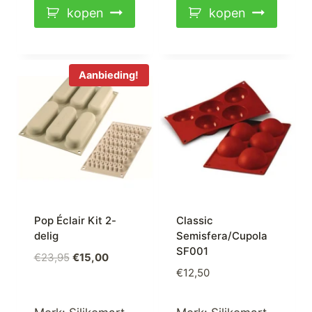
kopen
kopen
Aanbieding!
Pop Éclair Kit 2-
Classic
delig
Semisfera/Cupola
SF001
Oorspronkelijke
Huidige
€
23,95
€
15,00
€
12,50
prijs
prijs
was:
is:
€23,95.
€15,00.