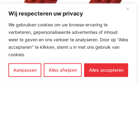
Wij respecteren uw privacy
We gebruiken cookies om uw browse-ervaring te
Classic Madeleine
Classic Madeleine
verbeteren, gepersonaliseerde advertenties of inhoud
Bakvorm SF031
Bakvorm SF032
weer te geven en ons verkeer te analyseren. Door op "Alles
€
12,50
€
12,50
accepteren" te klikken, stemt u in met ons gebruik van
cookies.
Merk:
Silikomart
Merk:
Silikomart
Aanpassen
Alles afwijzen
Alles accepteren
kopen
kopen