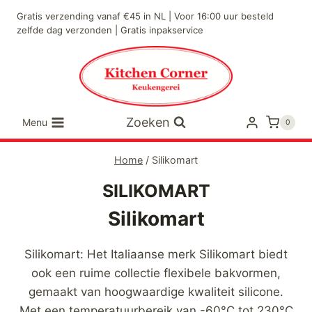
Doorgaan
Gratis verzending vanaf €45 in NL | Voor 16:00 uur besteld
naar
zelfde dag verzonden | Gratis inpakservice
inhoud
Zoeken
Menu
0
Home
/
Silikomart
SILIKOMART
Silikomart
Silikomart: Het Italiaanse merk Silikomart biedt
ook een ruime collectie flexibele bakvormen,
gemaakt van hoogwaardige kwaliteit silicone.
Met een temperatuurbereik van -60°C tot 230°C