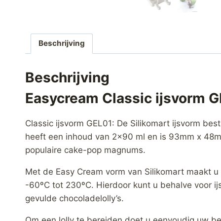
Beschrijving
Beschrijving
Easycream Classic ijsvorm 
Classic ijsvorm GEL01: De Silikomart ijsvorm bes
heeft een inhoud van 2×90 ml en is 93mm x 48mm
populaire cake-pop magnums.
Met de Easy Cream vorm van Silikomart maakt u ze
-60ºC tot 230ºC. Hierdoor kunt u behalve voor i
gevulde chocoladelolly’s.
Om een lolly te bereiden doet u eenvoudig uw bere