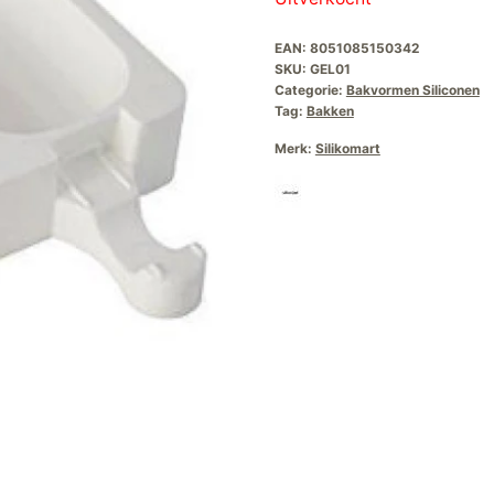
was:
is:
EAN:
8051085150342
€18,00.
€15,0
SKU:
GEL01
Categorie:
Bakvormen Siliconen
Tag:
Bakken
Merk:
Silikomart