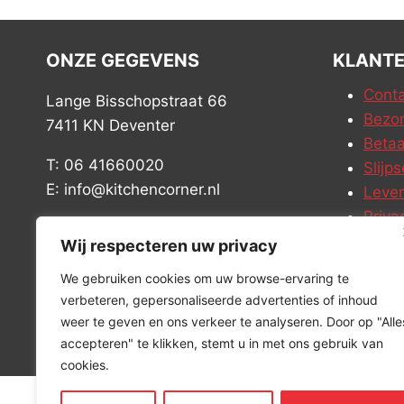
ONZE GEGEVENS
KLANTE
Conta
Lange Bisschopstraat 66
Bezor
7411 KN Deventer
Betaa
T: 06 41660020
Slijps
E: info@kitchencorner.nl
Leve
Priva
KVK: 99238381
Vacat
Wij respecteren uw privacy
BTW: NL868888989B01
We gebruiken cookies om uw browse-ervaring te
verbeteren, gepersonaliseerde advertenties of inhoud
weer te geven en ons verkeer te analyseren. Door op "Alle
accepteren" te klikken, stemt u in met ons gebruik van
cookies.