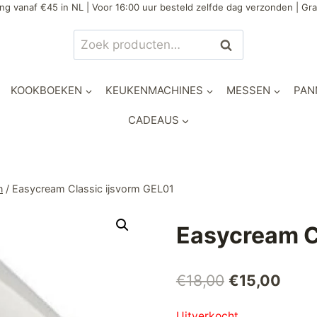
ng vanaf €45 in NL | Voor 16:00 uur besteld zelfde dag verzonden | Gra
Zoeken
Zoeken
naar:
KOOKBOEKEN
KEUKENMACHINES
MESSEN
PAN
CADEAUS
n
/
Easycream Classic ijsvorm GEL01
Easycream C
Oorspronkeli
Huid
€
18,00
€
15,00
prijs
prijs
Uitverkocht