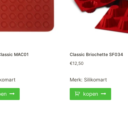
lassic MAC01
Classic Briochette SF034
€
12,50
ikomart
Merk:
Silikomart
pen
kopen