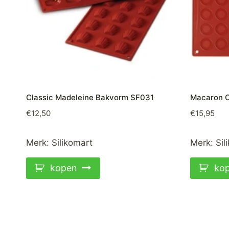
Classic Madeleine Bakvorm SF031
Macaron C
€
12,50
€
15,95
Merk:
Silikomart
Merk:
Sil
kopen
ko