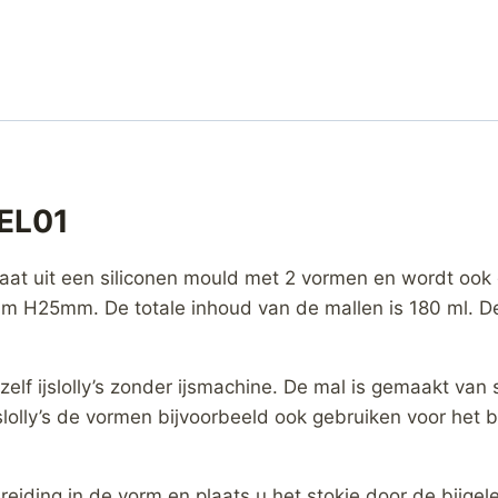
GEL01
taat uit een siliconen mould met 2 vormen en wordt ook 
 H25mm. De totale inhoud van de mallen is 180 ml. De
lf ijslolly’s zonder ijsmachine. De mal is gemaakt van 
jslolly’s de vormen bijvoorbeeld ook gebruiken voor het
iding in de vorm en plaats u het stokje door de bijgeleve