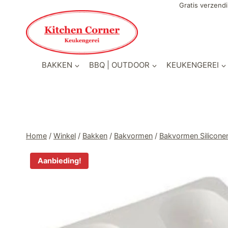
Doorgaan
Gratis verzendi
naar
inhoud
BAKKEN
BBQ | OUTDOOR
KEUKENGEREI
Home
/
Winkel
/
Bakken
/
Bakvormen
/
Bakvormen Silicone
Aanbieding!