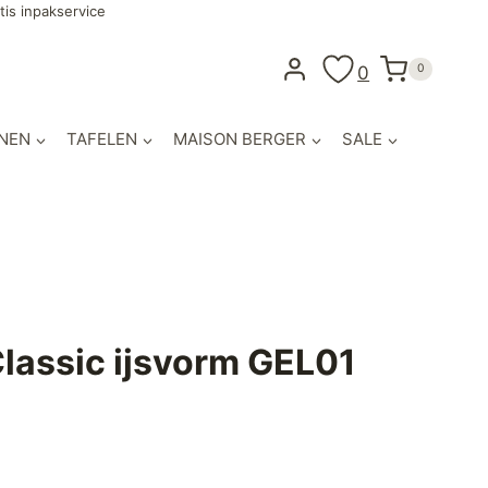
tis inpakservice
0
0
NEN
TAFELEN
MAISON BERGER
SALE
lassic ijsvorm GEL01
jke
ige