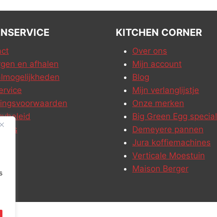
NSERVICE
KITCHEN CORNER
ct
Over ons
gen en afhalen
Mijn account
lmogelijkheden
Blog
ervice
Mijn verlanglijstje
ringsvoorwaarden
Onze merken
cybeleid
Big Green Egg special
ures
Demeyere pannen
Jura koffiemachines
Verticale Moestuin
Maison Berger
s