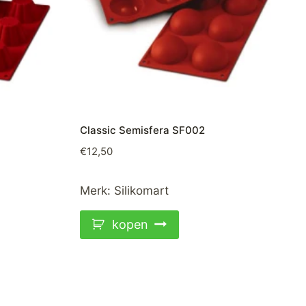
Classic Semisfera SF002
€
12,50
Merk:
Silikomart
kopen