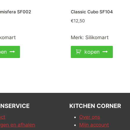
emisfera SF002
Classic Cubo SF104
€
12,50
ikomart
Merk:
Silikomart
pen
kopen
NSERVICE
KITCHEN CORNER
ct
Over ons
gen en afhalen
Mijn account