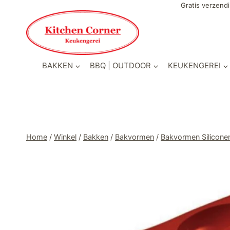
Doorgaan
Gratis verzendi
naar
inhoud
BAKKEN
BBQ | OUTDOOR
KEUKENGEREI
Home
/
Winkel
/
Bakken
/
Bakvormen
/
Bakvormen Silicone