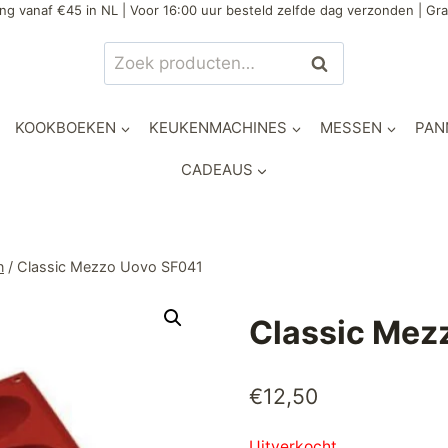
ng vanaf €45 in NL | Voor 16:00 uur besteld zelfde dag verzonden | Gra
Zoeken
Zoeken
naar:
KOOKBOEKEN
KEUKENMACHINES
MESSEN
PAN
CADEAUS
n
/
Classic Mezzo Uovo SF041
Classic Mez
€
12,50
Uitverkocht