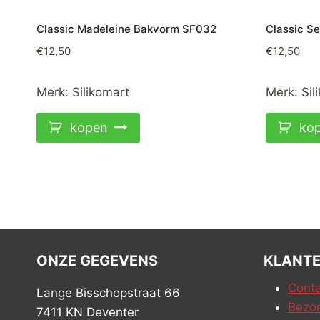
Classic Madeleine Bakvorm SF032
Classic S
€
12,50
€
12,50
Merk:
Silikomart
Merk:
Sil
kopen
ko
ONZE GEGEVENS
KLANTE
Conta
Lange Bisschopstraat 66
Bezor
7411 KN Deventer