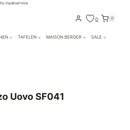
tis inpakservice
0
0
NEN
TAFELEN
MAISON BERGER
SALE
zo Uovo SF041