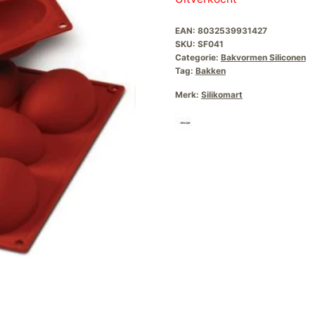
EAN:
8032539931427
SKU:
SF041
Categorie:
Bakvormen Siliconen
Tag:
Bakken
Merk:
Silikomart