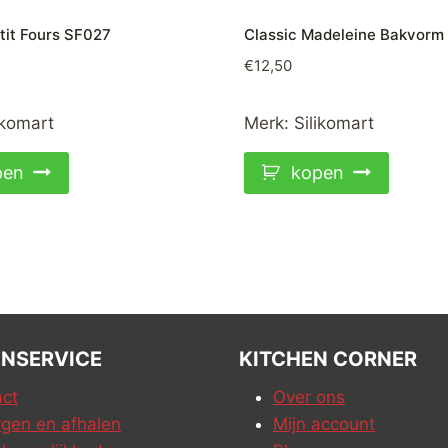
tit Fours SF027
Classic Madeleine Bakvorm
€
12,50
ikomart
Merk:
Silikomart
pen
kopen
NSERVICE
KITCHEN CORNER
ct
Over ons
gen en afhalen
Mijn account