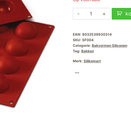
Classic
k
Semisfera
SF004
EAN:
8032539930314
aantal
SKU:
SF004
Categorie:
Bakvormen Siliconen
Tag:
Bakken
Merk:
Silikomart