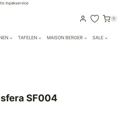
tis inpakservice
0
NEN
TAFELEN
MAISON BERGER
SALE
isfera SF004