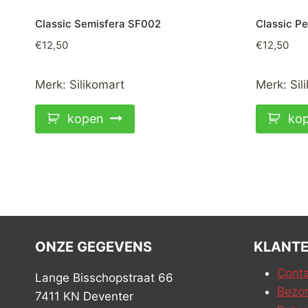
Classic Semisfera SF002
Classic Pe
€
12,50
€
12,50
Merk:
Silikomart
Merk:
Sil
kopen
ko
ONZE GEGEVENS
KLANTE
Conta
Lange Bisschopstraat 66
Bezor
7411 KN Deventer