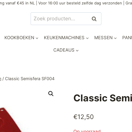
ng vanaf €45 in NL | Voor 16:00 uur besteld zelfde dag verzonden | Gra
Zoeken
Zoeken
naar:
KOOKBOEKEN
KEUKENMACHINES
MESSEN
PAN
CADEAUS
n
/
Classic Semisfera SF004
Classic Sem
€
12,50
Op voorraad