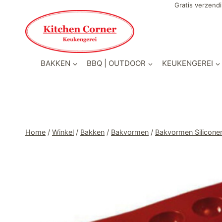
Doorgaan
Gratis verzendi
naar
inhoud
BAKKEN
BBQ | OUTDOOR
KEUKENGEREI
Home
/
Winkel
/
Bakken
/
Bakvormen
/
Bakvormen Silicone