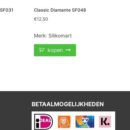
 SF031
Classic Diamante SF048
€
12,50
Merk:
Silikomart
kopen
BETAALMOGELIJKHEDEN