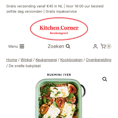
Doorgaan
Gratis verzending vanaf €45 in NL | Voor 16:00 uur besteld
naar
zelfde dag verzonden | Gratis inpakservice
inhoud
Zoeken
Menu
0
Home
/
Winkel
/
Keukengerei
/
Kookboeken
/
Ovenbereiding
/
De snelle bakplaat