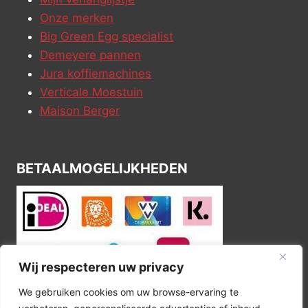
Onze merken
Big Green Egg specialist
Demeyere pannen
Jura koffiemachines
Verticale Moestuin
Maison Berger
BETAALMOGELIJKHEDEN
Wij respecteren uw privacy
We gebruiken cookies om uw browse-ervaring te