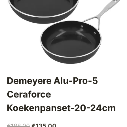
Demeyere Alu-Pro-5
Ceraforce
Koekenpanset-20-24cm
Oorspronkelijke
Huidige
€
188,00
€
135,00