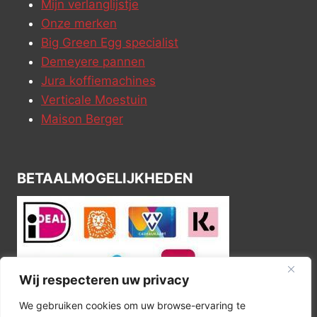
Mijn verlanglijstje
Onze merken
Big Green Egg specialist
Demeyere pannen
Jura koffiemachines
Verticale Moestuin
Maison Berger
BETAALMOGELIJKHEDEN
Wij respecteren uw privacy
We gebruiken cookies om uw browse-ervaring te