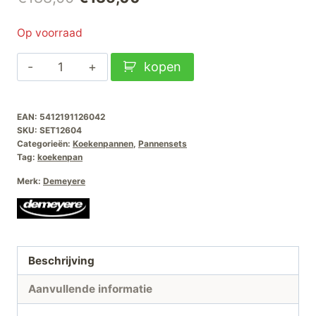
prijs
prijs
Op voorraad
was:
is:
Demeyere
kopen
€188,00.
€135,00.
Alu-
Pro-
EAN:
5412191126042
5
SKU:
SET12604
Ceraforce
Categorieën:
Koekenpannen
,
Pannensets
Koekenpanset-
Tag:
koekenpan
20-
Merk:
Demeyere
24cm
aantal
Beschrijving
Aanvullende informatie