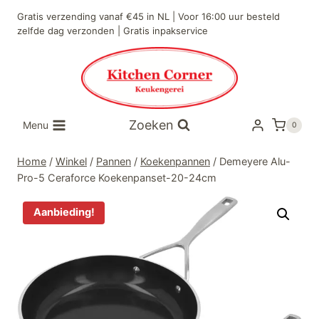
Doorgaan
Gratis verzending vanaf €45 in NL | Voor 16:00 uur besteld
naar
zelfde dag verzonden | Gratis inpakservice
inhoud
Zoeken
Menu
0
Home
/
Winkel
/
Pannen
/
Koekenpannen
/
Demeyere Alu-
Pro-5 Ceraforce Koekenpanset-20-24cm
Aanbieding!