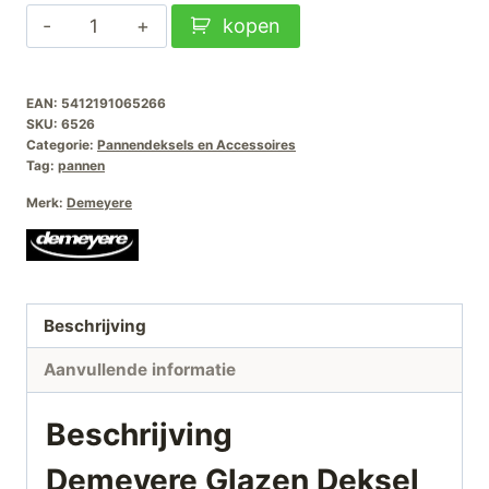
Demeyere
kopen
Glazen
Deksel
EAN:
5412191065266
26cm
SKU:
6526
aantal
Categorie:
Pannendeksels en Accessoires
Tag:
pannen
Merk:
Demeyere
Beschrijving
Aanvullende informatie
Beschrijving
Demeyere Glazen Deksel