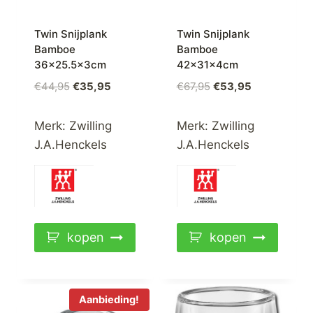
Twin Snijplank
Twin Snijplank
Bamboe
Bamboe
36×25.5x3cm
42x31x4cm
Oorspronkelijke
Huidige
Oorspronkelijke
Huidige
€
44,95
€
35,95
€
67,95
€
53,95
prijs
prijs
prijs
prijs
was:
is:
was:
is:
Merk:
Zwilling
Merk:
Zwilling
€44,95.
€35,95.
€67,95.
€53,95.
J.A.Henckels
J.A.Henckels
kopen
kopen
Aanbieding!