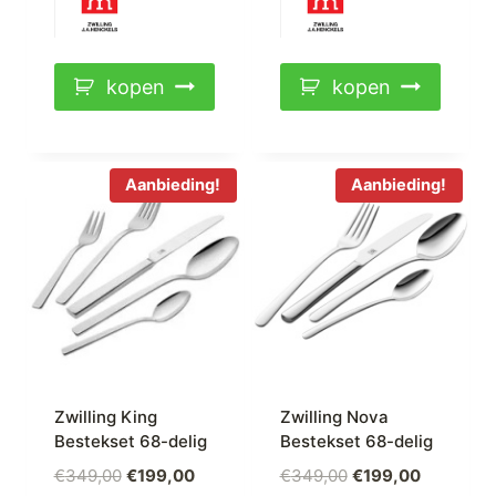
kopen
kopen
Aanbieding!
Aanbieding!
Zwilling King
Zwilling Nova
Bestekset 68-delig
Bestekset 68-delig
Oorspronkelijke
Huidige
Oorspronkelijke
Huidige
€
349,00
€
199,00
€
349,00
€
199,00