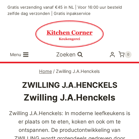
Doorgaan
Gratis verzending vanaf €45 in NL | Voor 16:00 uur besteld
naar
zelfde dag verzonden | Gratis inpakservice
inhoud
Zoeken
Menu
0
Home
/
Zwilling J.A.Henckels
ZWILLING J.A.HENCKELS
Zwilling J.A.Henckels
Zwilling J.A.Henckels: In moderne leefkeukens is
er plaats om te eten, koken en ook om te
ontspannen. De productontwikkeling van
ZWILLING wordt grotendeels gedreven door