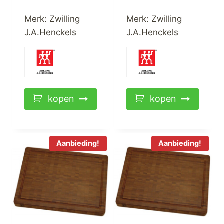
prijs
prijs
prijs
prijs
was:
is:
was:
is:
Merk:
Zwilling
Merk:
Zwilling
€349,00.
€199,00.
€349,00.
€199,00.
J.A.Henckels
J.A.Henckels
kopen
kopen
Aanbieding!
Aanbieding!