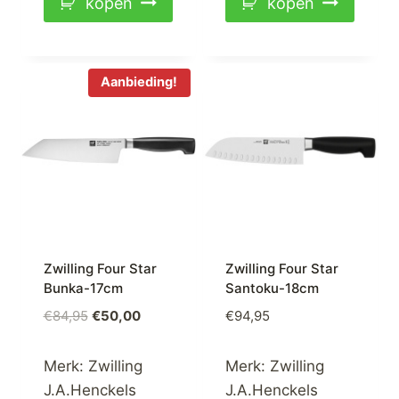
kopen
kopen
Aanbieding!
Zwilling Four Star
Zwilling Four Star
Bunka-17cm
Santoku-18cm
Oorspronkelijke
Huidige
€
84,95
€
50,00
€
94,95
prijs
prijs
was:
is:
Merk:
Zwilling
Merk:
Zwilling
€84,95.
€50,00.
J.A.Henckels
J.A.Henckels