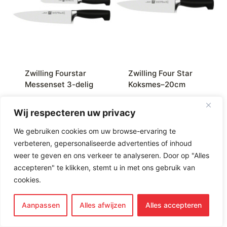
Zwilling Fourstar
Zwilling Four Star
Messenset 3-delig
Koksmes–20cm
Oorspronkelijke
Huidige
€
159,00
€
109,00
€
89,95
prijs
prijs
Wij respecteren uw privacy
was:
is:
Merk:
Zwilling
Merk:
Zwilling
We gebruiken cookies om uw browse-ervaring te
€159,00.
€109,00.
J.A.Henckels
J.A.Henckels
verbeteren, gepersonaliseerde advertenties of inhoud
weer te geven en ons verkeer te analyseren. Door op "Alles
accepteren" te klikken, stemt u in met ons gebruik van
cookies.
Aanpassen
Alles afwijzen
Alles accepteren
kopen
kopen