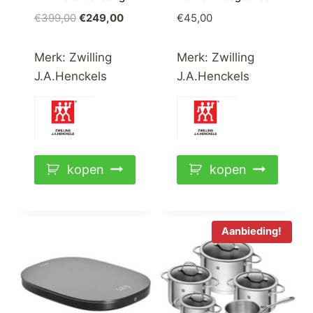
Oorspronkelijke
Huidige
€
399,00
€
249,00
€
45,00
prijs
prijs
was:
is:
Merk:
Zwilling
Merk:
Zwilling
€399,00.
€249,00.
J.A.Henckels
J.A.Henckels
kopen
kopen
Aanbieding!