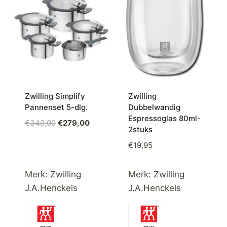
Zwilling Simplify
Zwilling
Pannenset 5-dlg.
Dubbelwandig
Espressoglas 80ml-
Oorspronkelijke
Huidige
€
349,00
€
279,00
2stuks
prijs
prijs
€
19,95
was:
is:
€349,00.
€279,00.
Merk:
Zwilling
Merk:
Zwilling
J.A.Henckels
J.A.Henckels