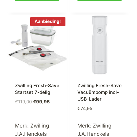
Aanbieding!
Zwilling Fresh-Save
Zwilling Fresh-Save
Startset 7-delig
Vacuümpomp incl-
USB-Lader
Oorspronkelijke
Huidige
€
119,00
€
99,95
€
74,95
prijs
prijs
was:
is:
€119,00.
€99,95.
Merk:
Zwilling
Merk:
Zwilling
J.A.Henckels
J.A.Henckels