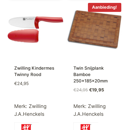
Aanbieding!
Zwilling Kindermes
Twin Snijplank
Twinny Rood
Bamboe
250x185x20mm
€
24,95
Oorspronkelijke
Huidige
€
24,95
€
19,95
prijs
prijs
was:
is:
Merk:
Zwilling
Merk:
Zwilling
€24,95.
€19,95.
J.A.Henckels
J.A.Henckels