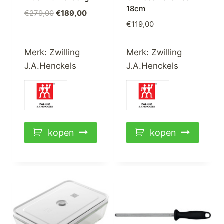
18cm
Oorspronkelijke
Huidige
€
279,00
€
189,00
€
119,00
prijs
prijs
was:
is:
€279,00.
€189,00.
Merk:
Zwilling
Merk:
Zwilling
J.A.Henckels
J.A.Henckels
kopen
kopen