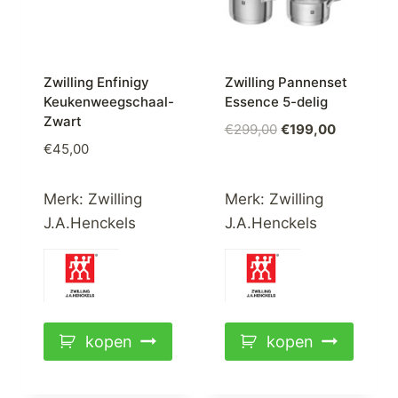
Zwilling Enfinigy
Zwilling Pannenset
Keukenweegschaal-
Essence 5-delig
Zwart
Oorspronkelijke
Huidige
€
299,00
€
199,00
€
45,00
prijs
prijs
was:
is:
€299,00.
€199,00.
Merk:
Zwilling
Merk:
Zwilling
J.A.Henckels
J.A.Henckels
kopen
kopen