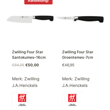
Aanbieding!
Zwilling Four Star
Zwilling Four Star
Santokumes–16cm
Groentemes-7cm
Oorspronkelijke
Huidige
€
84,95
€
50,00
€
46,95
prijs
prijs
was:
is:
Merk:
Zwilling
Merk:
Zwilling
€84,95.
€50,00.
J.A.Henckels
J.A.Henckels