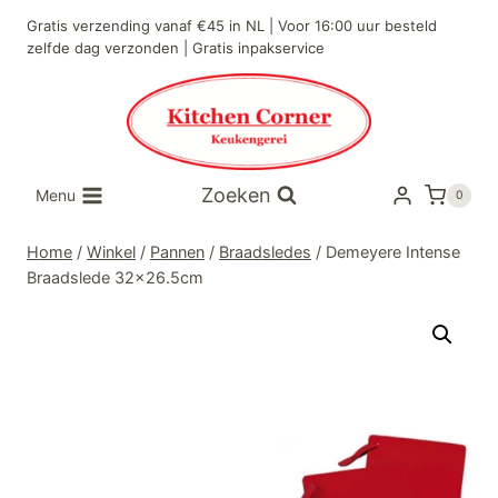
Doorgaan
Gratis verzending vanaf €45 in NL | Voor 16:00 uur besteld
naar
zelfde dag verzonden | Gratis inpakservice
inhoud
Zoeken
Menu
0
Home
/
Winkel
/
Pannen
/
Braadsledes
/
Demeyere Intense
Braadslede 32×26.5cm