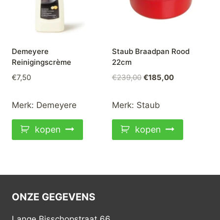
Demeyere
Staub Braadpan Rood
Reinigingscrème
22cm
Oorspronkelijke
Huidige
€
7,50
€
239,00
€
185,00
prijs
prijs
was:
is:
Merk:
Demeyere
Merk:
Staub
€239,00.
€185,00.
kopen
kopen
ONZE GEGEVENS
Lange Bisschopstraat 66