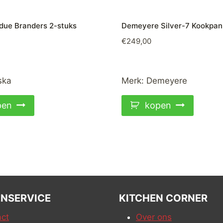
due Branders 2-stuks
Demeyere Silver-7 Kookpa
€
249,00
ska
Merk:
Demeyere
pen
kopen
NSERVICE
KITCHEN CORNER
ct
Over ons