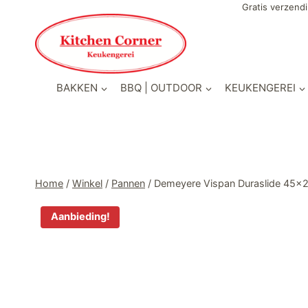
Doorgaan
Gratis verzendi
naar
inhoud
BAKKEN
BBQ | OUTDOOR
KEUKENGEREI
Home
/
Winkel
/
Pannen
/
Demeyere Vispan Duraslide 45
Aanbieding!