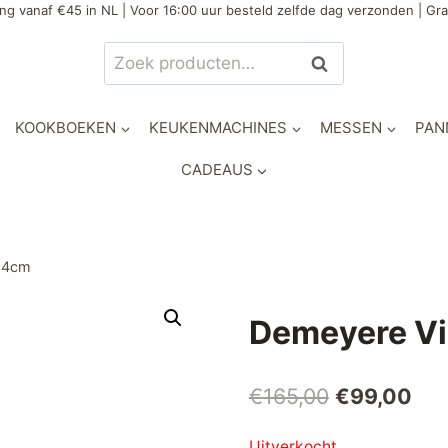
ng vanaf €45 in NL | Voor 16:00 uur besteld zelfde dag verzonden | Gra
Zoeken
Zoeken
naar:
KOOKBOEKEN
KEUKENMACHINES
MESSEN
PAN
CADEAUS
x24cm
Demeyere Vi
Oorspronke
Hui
€
165,00
€
99,00
prijs
prij
Uitverkocht