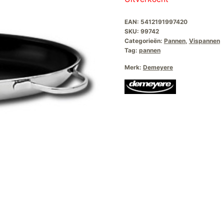
was:
is:
EAN:
5412191997420
€165,00.
€99
SKU:
99742
Categorieën:
Pannen
,
Vispannen
Tag:
pannen
Merk:
Demeyere