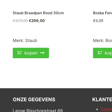
Staub Braadpan Rood 30cm
Boska Fon
Oorspronkelijke
Huidige
€
379,00
€
299,00
€
9,99
prijs
prijs
was:
is:
€379,00.
€299,00.
Merk:
Staub
Merk:
Bo
kopen
ko
ONZE GEGEVENS
KLANTE
Conta
Lange Bisschopstraat 66