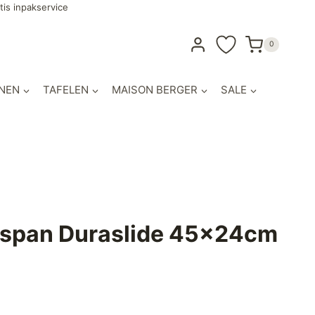
tis inpakservice
0
NEN
TAFELEN
MAISON BERGER
SALE
span Duraslide 45x24cm
lijke
dige
s