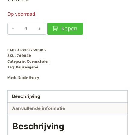
Op voorraad
Emile
kopen
Henry
Ovenschaal
EAN:
3289317696497
rechthoekig-
SKU:
769649
220x140mm-
Categorie:
Ovenschalen
Toscane
Tag:
Keukengerei
aantal
Merk:
Emile Henry
Beschrijving
Aanvullende informatie
Beschrijving