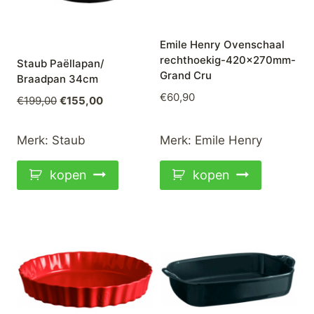
Emile Henry Ovenschaal
rechthoekig-420x270mm-
Staub Paëllapan/
Grand Cru
Braadpan 34cm
€
60,90
Oorspronkelijke
Huidige
€
199,00
€
155,00
prijs
prijs
was:
is:
Merk:
Staub
Merk:
Emile Henry
€199,00.
€155,00.
kopen
kopen