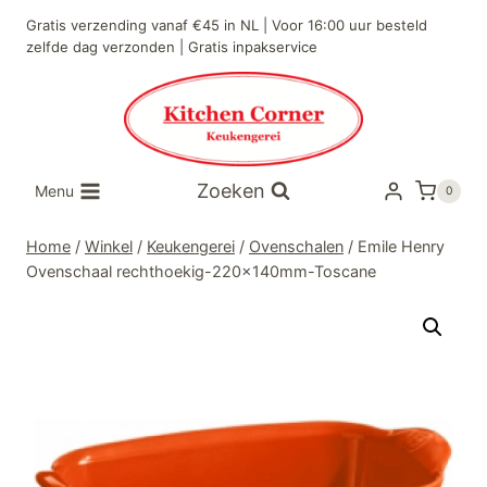
Doorgaan
Gratis verzending vanaf €45 in NL | Voor 16:00 uur besteld
naar
zelfde dag verzonden | Gratis inpakservice
inhoud
Zoeken
Menu
0
Home
/
Winkel
/
Keukengerei
/
Ovenschalen
/
Emile Henry
Ovenschaal rechthoekig-220x140mm-Toscane