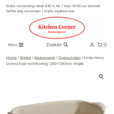
Doorgaan
Gratis verzending vanaf €45 in NL | Voor 16:00 uur besteld
naar
zelfde dag verzonden | Gratis inpakservice
inhoud
Zoeken
Menu
0
Home
/
Winkel
/
Keukengerei
/
Ovenschalen
/
Emile Henry
Ovenschaal rechthoekig-290x190mm-Argile