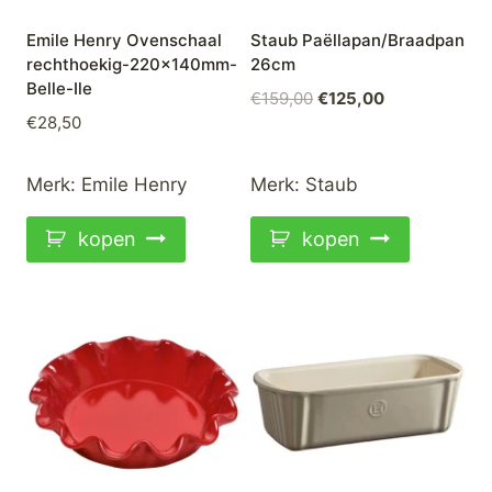
Emile Henry Ovenschaal
Staub Paëllapan/Braadpan
rechthoekig-220x140mm-
26cm
Belle-Ile
Oorspronkelijke
Huidige
€
159,00
€
125,00
€
28,50
prijs
prijs
was:
is:
€159,00.
€125,00.
Merk:
Emile Henry
Merk:
Staub
kopen
kopen