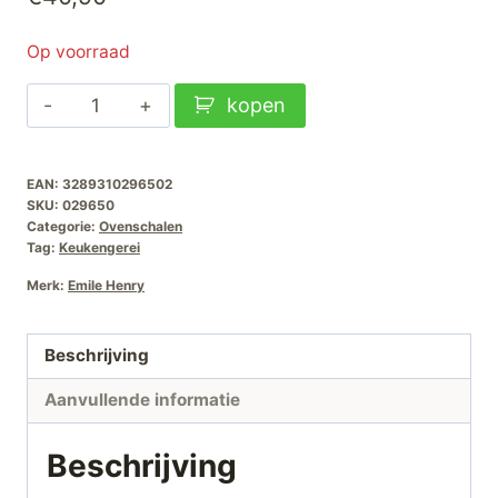
Op voorraad
Emile
kopen
Henry
Ovenschaal
EAN:
3289310296502
rechthoekig-
SKU:
029650
290x190mm-
Categorie:
Ovenschalen
Argile
Tag:
Keukengerei
aantal
Merk:
Emile Henry
Beschrijving
Aanvullende informatie
Beschrijving