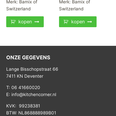
Merk:
Bamix of
Merk:
Bamix of
Switzerland
Switzerland
kopen
kopen
ONZE GEGEVENS
Lange Bisschopstraat 66
7411 KN Deventer
T: 06 41660020
E: info@kitchencorner.nl
KVK: 99238381
BTW: NL868888989B01