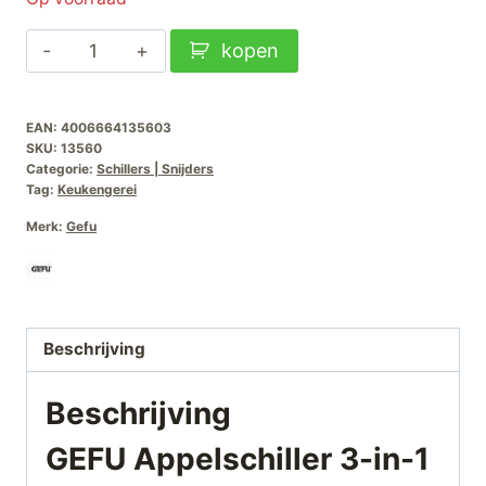
GEFU
kopen
Appelschiller
3-
EAN:
4006664135603
in-
SKU:
13560
1
Categorie:
Schillers | Snijders
aantal
Tag:
Keukengerei
Merk:
Gefu
Beschrijving
Beschrijving
GEFU Appelschiller 3-in-1