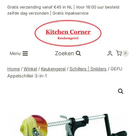
Doorgaan
Gratis verzending vanaf €45 in NL | Voor 16:00 uur besteld
naar
zelfde dag verzonden | Gratis inpakservice
inhoud
Zoeken
Menu
0
Home
/
Winkel
/
Keukengerei
/
Schillers | Snijders
/
GEFU
Appelschiller 3-in-1