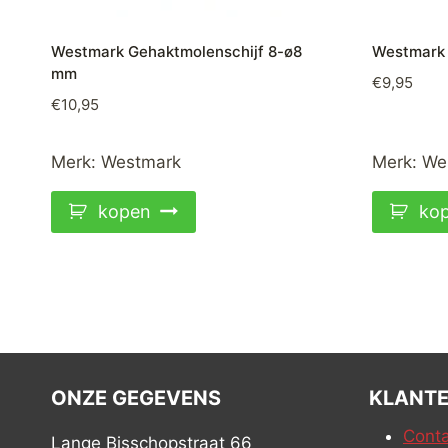
Westmark Gehaktmolenschijf 8-ø8
Westmark 
mm
€
9,95
€
10,95
Merk:
Westmark
Merk:
We
kopen
ko
ONZE GEGEVENS
KLANTE
Conta
Lange Bisschopstraat 66