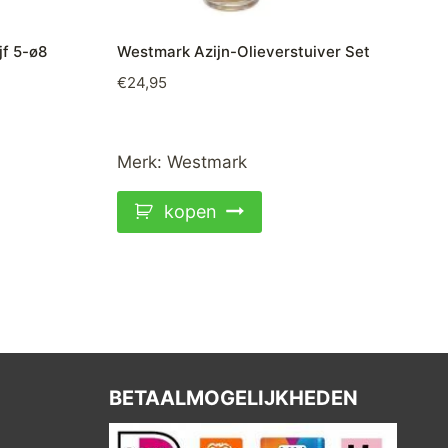
f 5-ø8
Westmark Azijn-Olieverstuiver Set
€
24,95
Merk:
Westmark
kopen
BETAALMOGELIJKHEDEN