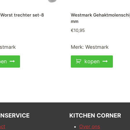
Worst trechter set-8
Westmark Gehaktmolenschij
mm
€
10,95
stmark
Merk:
Westmark
pen
kopen
NSERVICE
KITCHEN CORNER
ct
Over ons