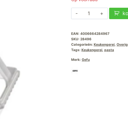
Gefu
k
Ravioli
Uitsteker
EAN:
4006664284967
Liguri-
SKU:
28496
Vierkant
Categorieën:
Keukengerei
,
Overig
aantal
Tags:
Keukengerei
,
pasta
Merk:
Gefu