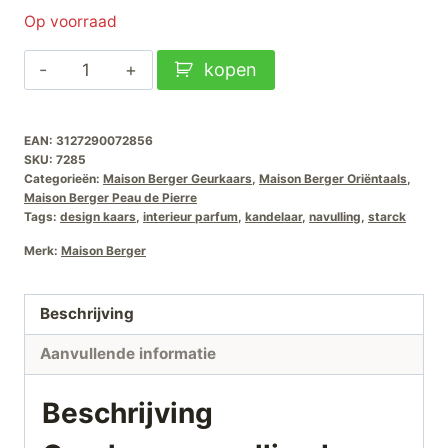
Op voorraad
Geurkaars
kopen
navulling
by
EAN:
3127290072856
Starck
SKU:
7285
Peau
Categorieën:
Maison Berger Geurkaars
,
Maison Berger Oriëntaals
,
de
Maison Berger Peau de Pierre
Tags:
design kaars
,
interieur parfum
,
kandelaar
,
navulling
,
starck
Pierre
aantal
Merk:
Maison Berger
Beschrijving
Aanvullende informatie
Beschrijving