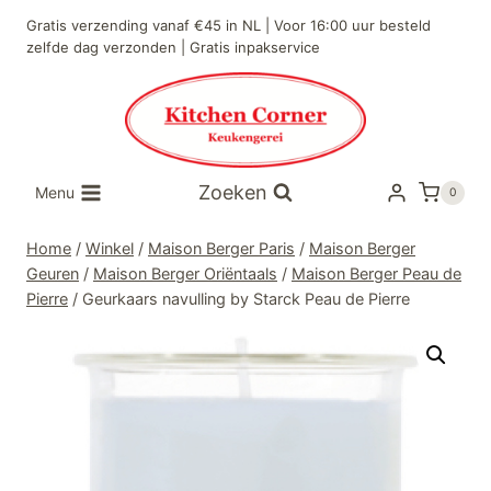
Doorgaan
Gratis verzending vanaf €45 in NL | Voor 16:00 uur besteld
naar
zelfde dag verzonden | Gratis inpakservice
inhoud
Zoeken
Menu
0
Home
/
Winkel
/
Maison Berger Paris
/
Maison Berger
Geuren
/
Maison Berger Oriëntaals
/
Maison Berger Peau de
Pierre
/
Geurkaars navulling by Starck Peau de Pierre