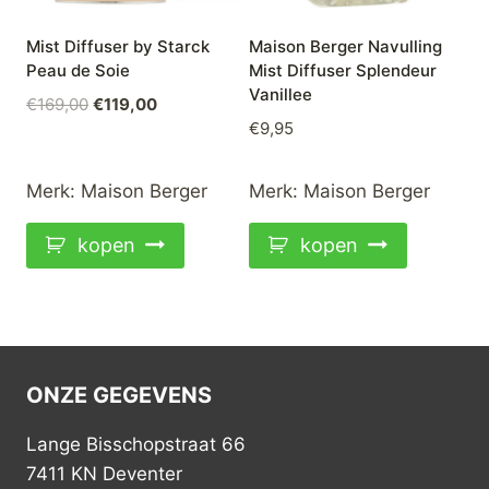
Mist Diffuser by Starck
Maison Berger Navulling
Peau de Soie
Mist Diffuser Splendeur
Vanillee
Oorspronkelijke
Huidige
€
169,00
€
119,00
€
9,95
prijs
prijs
was:
is:
€169,00.
€119,00.
Merk:
Maison Berger
Merk:
Maison Berger
kopen
kopen
ONZE GEGEVENS
Lange Bisschopstraat 66
7411 KN Deventer