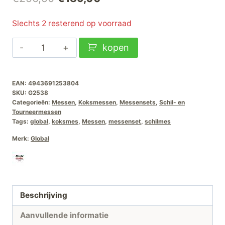
prijs
prijs
Slechts 2 resterend op voorraad
was:
is:
Global
kopen
€256,50.
€189,00.
G-
2538
EAN:
4943691253804
Messenset
SKU:
G2538
G2-
Categorieën:
Messen
,
Koksmessen
,
Messensets
,
Schil- en
GS5-
Tourneermessen
Tags:
global
,
koksmes
,
Messen
,
messenset
,
schilmes
GS38
aantal
Merk:
Global
Beschrijving
Aanvullende informatie