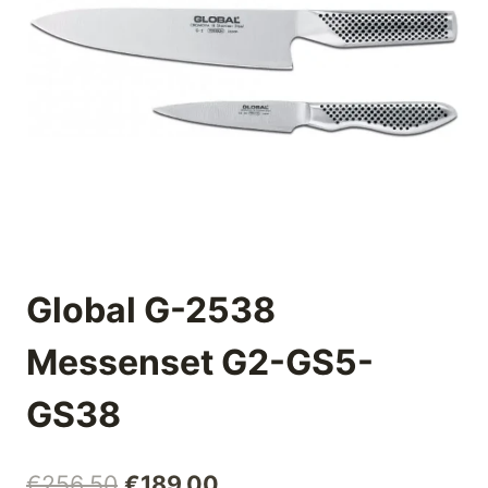
Global G-2538
Messenset G2-GS5-
GS38
Oorspronkelijke
Huidige
€
256,50
€
189,00