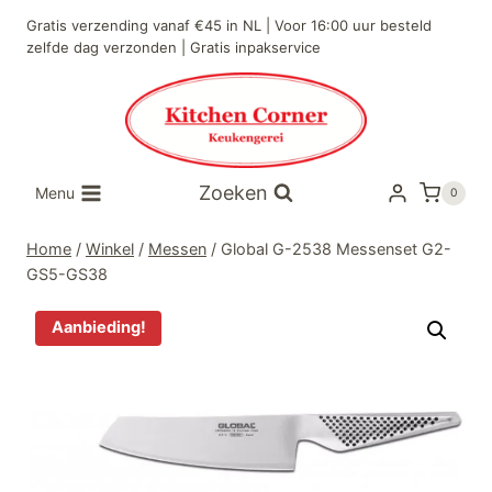
Doorgaan
Gratis verzending vanaf €45 in NL | Voor 16:00 uur besteld
naar
zelfde dag verzonden | Gratis inpakservice
inhoud
Zoeken
Menu
0
Home
/
Winkel
/
Messen
/
Global G-2538 Messenset G2-
GS5-GS38
Aanbieding!