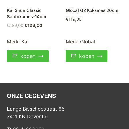
Kai Shun Classic
Global G2 Koksmes 20cm
Santokumes-14cm
€
119,00
Oorspronkelijke
Huidige
€
189,00
€
139,00
prijs
prijs
was:
is:
Merk:
Kai
Merk:
Global
€189,00.
€139,00.
kopen
kopen
ONZE GEGEVENS
Lange Bisschopstraat 66
7411 KN Deventer