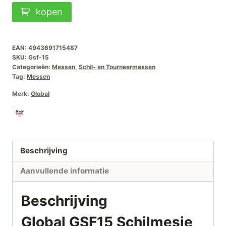
Global
kopen
GSF15
Schilmesje
8cm
EAN:
4943691715487
SKU:
Gsf-15
aantal
Categorieën:
Messen
,
Schil- en Tourneermessen
Tag:
Messen
Merk:
Global
Beschrijving
Aanvullende informatie
Beschrijving
Global GSF15 Schilmesje