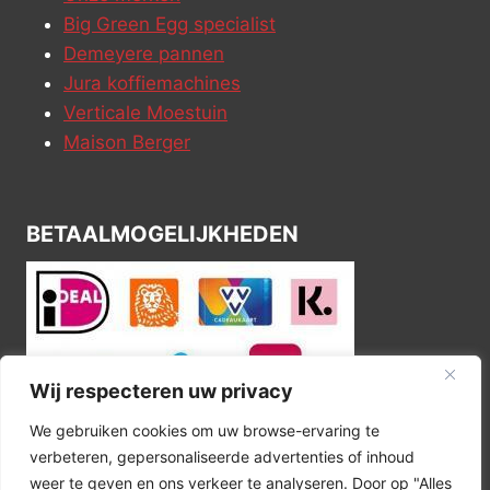
Big Green Egg specialist
Demeyere pannen
Jura koffiemachines
Verticale Moestuin
Maison Berger
BETAALMOGELIJKHEDEN
Wij respecteren uw privacy
We gebruiken cookies om uw browse-ervaring te
verbeteren, gepersonaliseerde advertenties of inhoud
weer te geven en ons verkeer te analyseren. Door op "Alles