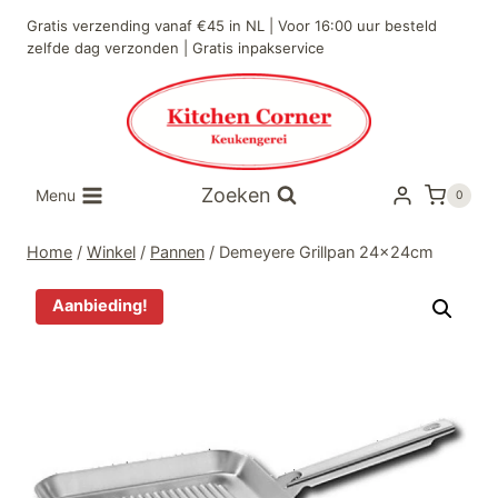
Doorgaan
Gratis verzending vanaf €45 in NL | Voor 16:00 uur besteld
naar
zelfde dag verzonden | Gratis inpakservice
inhoud
Zoeken
Menu
0
Home
/
Winkel
/
Pannen
/
Demeyere Grillpan 24x24cm
Aanbieding!