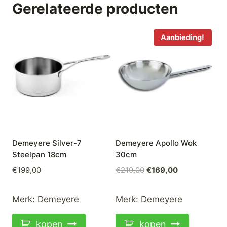
Gerelateerde producten
Aanbieding!
Demeyere Silver-7
Demeyere Apollo Wok
Steelpan 18cm
30cm
Oorspronkelijke
Huidige
€
199,00
€
219,00
€
169,00
prijs
prijs
was:
is:
Merk:
Demeyere
Merk:
Demeyere
€219,00.
€169,00.
kopen
kopen