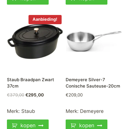
Aanbieding!
Staub Braadpan Zwart
Demeyere Silver-7
37cm
Conische Sauteuse-20cm
Oorspronkelijke
Huidige
€
379,00
€
295,00
€
209,00
prijs
prijs
was:
is:
Merk:
Staub
Merk:
Demeyere
€379,00.
€295,00.
kopen
kopen