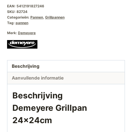
EAN:
5412191827246
€139,00.
€79,00.
SKU:
82724
Categorieën:
Pannen
,
Grillpannen
Tag:
pannen
Merk:
Demeyere
Beschrijving
Aanvullende informatie
Beschrijving
Demeyere Grillpan
24x24cm