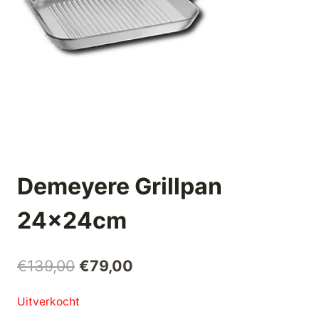
Demeyere Grillpan
24x24cm
Oorspronkelijke
Huidige
€
139,00
€
79,00
prijs
prijs
Uitverkocht
was:
is: