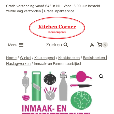
Doorgaan
Gratis verzending vanaf €45 in NL | Voor 16:00 uur besteld
naar
zelfde dag verzonden | Gratis inpakservice
inhoud
Zoeken
Menu
0
Home
/
Winkel
/
Keukengerei
/
Kookboeken
/
Basisboeken |
Naslagwerken
/
Inmaak-en Fermenteerbijbel