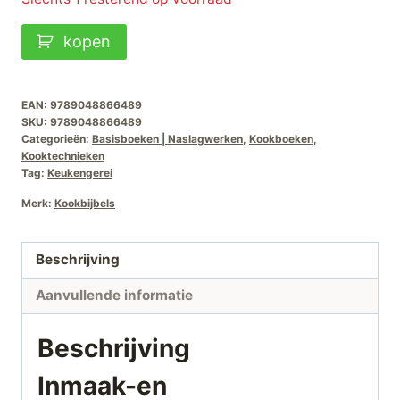
Inmaak-
kopen
en
Fermenteerbijbel
aantal
EAN:
9789048866489
SKU:
9789048866489
Categorieën:
Basisboeken | Naslagwerken
,
Kookboeken
,
Kooktechnieken
Tag:
Keukengerei
Merk:
Kookbijbels
Beschrijving
Aanvullende informatie
Beschrijving
Inmaak-en