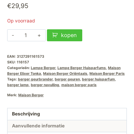
€
29,95
Op voorraad
Lampe
kopen
Berger
Huisparfum
EAN:
3127291161573
Elixer
SKU:
116157
Tonka-
Categorieën:
Lampe Berger
,
Lampe Berger Huisparfums
,
Maison
1L
Berger Elixer Tonka
,
Maison Berger Oriëntaals
,
Maison Berger Paris
Tags:
berger geurbrander
,
berger geuren
,
berger huisparfum
,
aantal
berger lamp
,
berger navulling
,
maison berger paris
Merk:
Maison Berger
Beschrijving
Aanvullende informatie