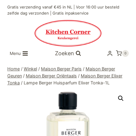
Doorgaan
Gratis verzending vanaf €45 in NL | Voor 16:00 uur besteld
naar
zelfde dag verzonden | Gratis inpakservice
inhoud
Zoeken
Menu
0
Home
/
Winkel
/
Maison Berger Paris
/
Maison Berger
Geuren
/
Maison Berger Oriëntaals
/
Maison Berger Elixer
Tonka
/
Lampe Berger Huisparfum Elixer Tonka-1L