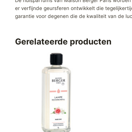
De huisparfums van Maison Berger Paris worden 
er verfijnde geursferen ontwikkelt die tegelijkert
garantie voor degenen die de kwaliteit van de luc
Gerelateerde producten