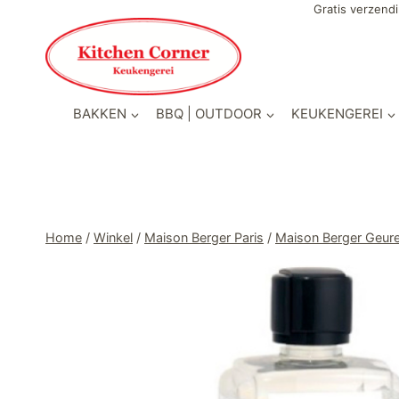
Doorgaan
Gratis verzendi
naar
inhoud
BAKKEN
BBQ | OUTDOOR
KEUKENGEREI
Home
/
Winkel
/
Maison Berger Paris
/
Maison Berger Geur