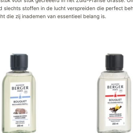
stuk voor stuk gecreëerd in het Zuid-Franse Grasse. 
ijd slechts stoffen in de lucht verspreiden die perfect 
ht die zij inademen van essentieel belang is.