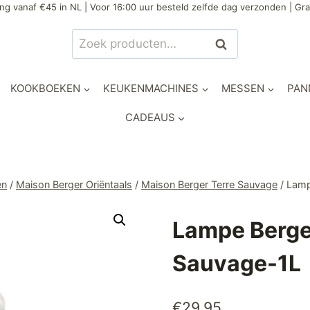
ng vanaf €45 in NL | Voor 16:00 uur besteld zelfde dag verzonden | Gra
Zoeken
Zoeken
naar:
KOOKBOEKEN
KEUKENMACHINES
MESSEN
PAN
CADEAUS
en
/
Maison Berger Oriëntaals
/
Maison Berger Terre Sauvage
/
Lamp
Lampe Berge
Sauvage-1L
€
29,95