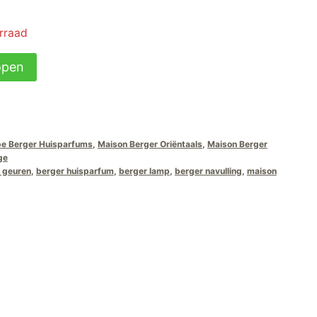
orraad
open
e Berger Huisparfums
,
Maison Berger Oriëntaals
,
Maison Berger
ge
 geuren
,
berger huisparfum
,
berger lamp
,
berger navulling
,
maison