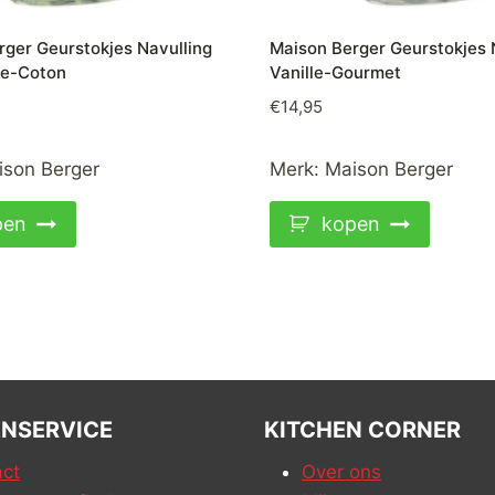
rger Geurstokjes Navulling
Maison Berger Geurstokjes 
e-Coton
Vanille-Gourmet
€
14,95
ison Berger
Merk:
Maison Berger
pen
kopen
NSERVICE
KITCHEN CORNER
ct
Over ons