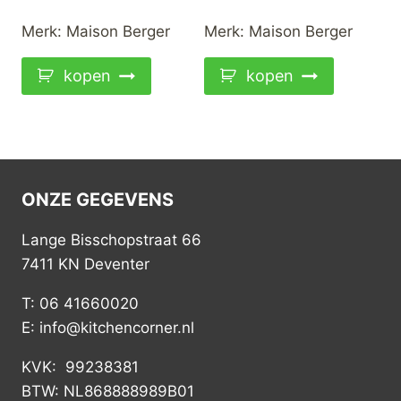
prijs
prijs
was:
is:
Merk:
Maison Berger
Merk:
Maison Berger
€29,95.
€24,00.
kopen
kopen
ONZE GEGEVENS
Lange Bisschopstraat 66
7411 KN Deventer
T: 06 41660020
E: info@kitchencorner.nl
KVK: 99238381
BTW: NL868888989B01