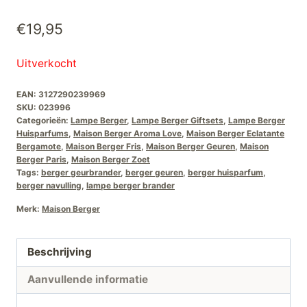
€
19,95
Uitverkocht
EAN:
3127290239969
SKU:
023996
Categorieën:
Lampe Berger
,
Lampe Berger Giftsets
,
Lampe Berger
Huisparfums
,
Maison Berger Aroma Love
,
Maison Berger Eclatante
Bergamote
,
Maison Berger Fris
,
Maison Berger Geuren
,
Maison
Berger Paris
,
Maison Berger Zoet
Tags:
berger geurbrander
,
berger geuren
,
berger huisparfum
,
berger navulling
,
lampe berger brander
Merk:
Maison Berger
Beschrijving
Aanvullende informatie