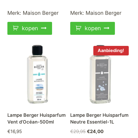
Merk:
Maison Berger
Merk:
Maison Berger
kopen
kopen
Aanbieding!
Lampe Berger Huisparfum
Lampe Berger Huisparfum
Vent d’Océan-500ml
Neutre Essentiel-1L
Oorspronkelijke
Huidige
€
16,95
€
29,95
€
24,00