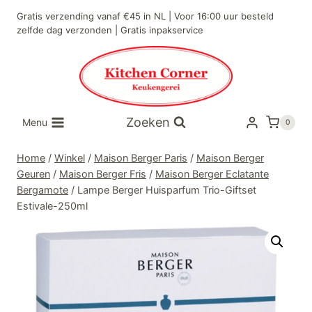
Doorgaan
Gratis verzending vanaf €45 in NL | Voor 16:00 uur besteld
naar
zelfde dag verzonden | Gratis inpakservice
inhoud
Zoeken
Menu
0
Home
/
Winkel
/
Maison Berger Paris
/
Maison Berger
Geuren
/
Maison Berger Fris
/
Maison Berger Eclatante
Bergamote
/
Lampe Berger Huisparfum Trio-Giftset
Estivale-250ml